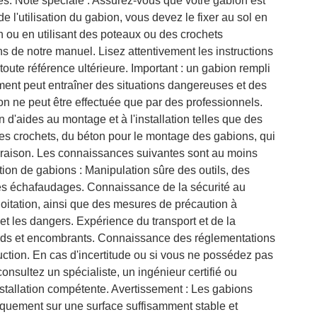
s. Note spéciale : Assurez-vous que votre gabion est
e l'utilisation du gabion, vous devez le fixer au sol en
n ou en utilisant des poteaux ou des crochets
s de notre manuel. Lisez attentivement les instructions
oute référence ultérieure. Important : un gabion rempli
ement peut entraîner des situations dangereuses et des
ion ne peut être effectuée que par des professionnels.
d'aides au montage et à l'installation telles que des
des crochets, du béton pour le montage des gabions, qui
ivraison. Les connaissances suivantes sont au moins
tion de gabions : Manipulation sûre des outils, des
es échafaudages. Connaissance de la sécurité au
xploitation, ainsi que des mesures de précaution à
et les dangers. Expérience du transport et de la
rds et encombrants. Connaissance des réglementations
uction. En cas d'incertitude ou si vous ne possédez pas
consultez un spécialiste, un ingénieur certifié ou
nstallation compétente. Avertissement : Les gabions
iquement sur une surface suffisamment stable et