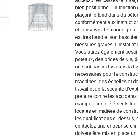
accessoires cassés ou usagé
bien positionné. En fonction d
plaçant le fond dans du béto
conformément aux instruction
et conservez le manuel pour t
est très lourd et son bascul
blessures graves. L'installat
Vous aurez également besoin 
poteaux, des brides de vis, 
ne sont pas inclus dans la l
nécessaires pour la construc
machines, des échelles et d
travail et de la sécurité d'e
prendre contre les accidents 
manipulation d'éléments lou
locales en matière de constr
les qualifications ci-dessus, 
contactez une entreprise d'i
doivent être mis en place un