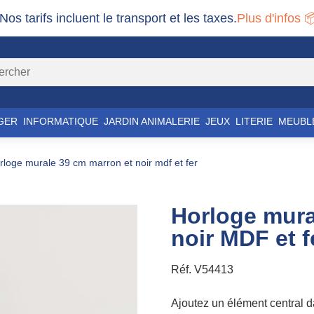
 Nos tarifs incluent le transport et les taxes.
Plus d'infos 
GER
INFORMATIQUE
JARDIN ANIMALERIE
JEUX
LITERIE
MEUBL
orloge murale 39 cm marron et noir mdf et fer
Horloge mura
noir MDF et f
Réf.
V54413
Ajoutez un élément central d