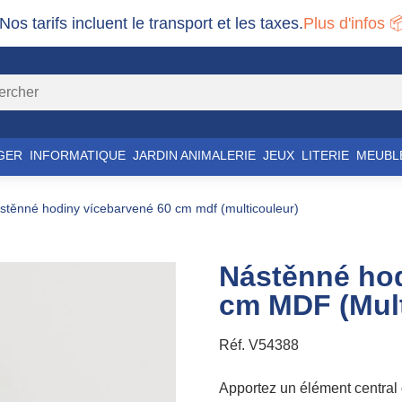
 Nos tarifs incluent le transport et les taxes.
Plus d'infos 
GER
INFORMATIQUE
JARDIN ANIMALERIE
JEUX
LITERIE
MEUBL
ástěnné hodiny vícebarvené 60 cm mdf (multicouleur)
Nástěnné hod
cm MDF (Mult
Réf.
V54388
Apportez un élément central 