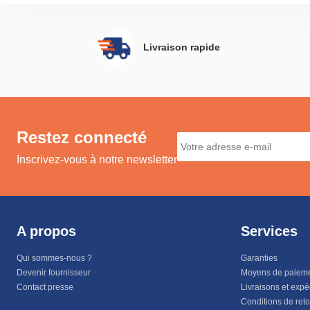
Livraison rapide
Restez connecté
Inscrivez-vous à notre newsletter
A propos
Services
Qui sommes-nous ?
Garanties
Devenir fournisseur
Moyens de paiem
Contact presse
Livraisons et expé
Conditions de ret