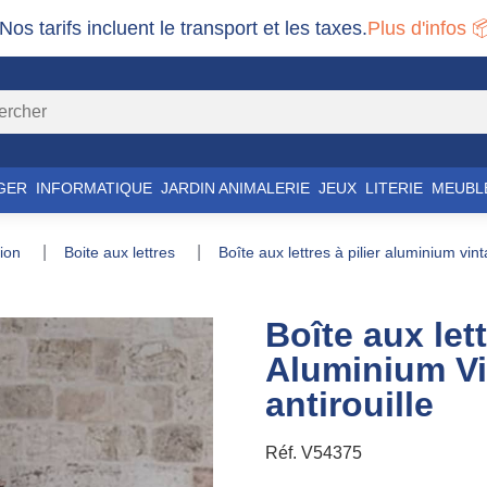
 Nos tarifs incluent le transport et les taxes.
Plus d'infos 
GER
INFORMATIQUE
JARDIN ANIMALERIE
JEUX
LITERIE
MEUBL
tion
boite aux lettres
boîte aux lettres à pilier aluminium vin
Boîte aux lett
Aluminium V
antirouille
Réf.
V54375