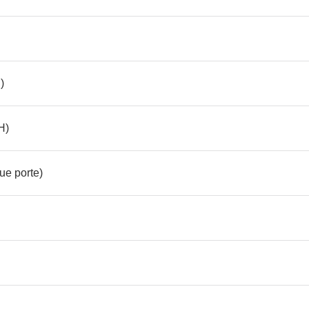
)
H)
ue porte)