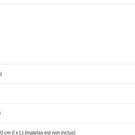
l
)
cm (l x L) (matelas est non inclus)