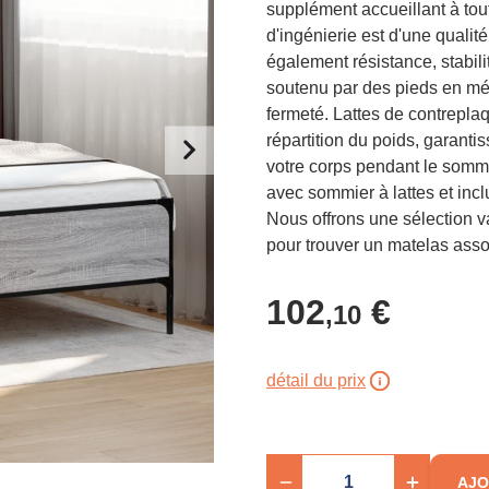
supplément accueillant à tou
d'ingénierie est d'une qualit
également résistance, stabilit
soutenu par des pieds en méta
fermeté. Lattes de contrepla
répartition du poids, garanti
votre corps pendant le somme
avec sommier à lattes et inclu
Nous offrons une sélection v
pour trouver un matelas assor
102
€
,10
détail du prix
AJO