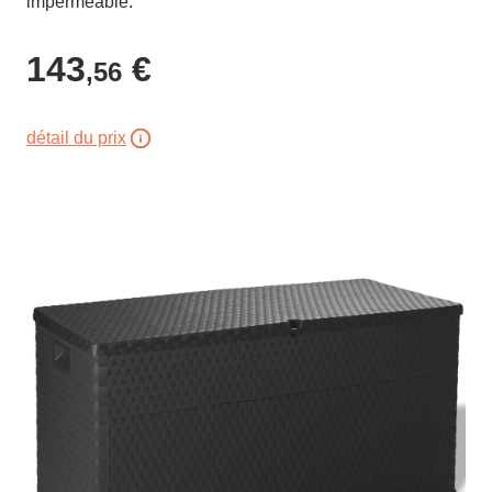
imperméable.
143
€
,56
détail du prix