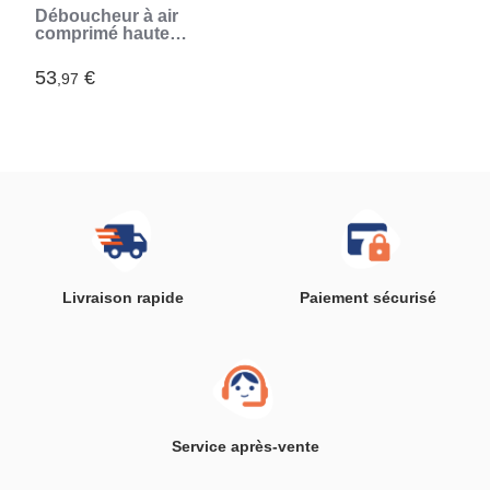
Déboucheur à air
comprimé haute
pression avec
accessoires et
53
€
,97
manomètre 5 en 1
Jetpro InnovaGoods
Livraison rapide
Paiement sécurisé
Service après-vente