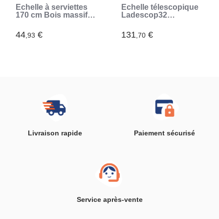
Échelle à serviettes
Échelle télescopique
170 cm Bois massif
Ladescop32
de noyer
InnovaGoods 3,2 m
44
€
131
€
,93
,70
Livraison rapide
Paiement sécurisé
Service après-vente