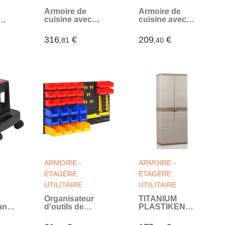
Armoire de
Armoire de
cuisine avec
cuisine avec
portes
portes
coulissantes
coulissantes
316
€
209
€
,81
,40
m
150x40x50 cm
90x40x50 cm
Inox (Gris)
Inox (Gris)
ARMOIRE -
ARMOIRE -
ÉTAGÈRE
ÉTAGÈRE
UTILITAIRE
UTILITAIRE
Organisateur
TITANIUM
ant
d'outils de
PLASTIKEN
ent
garage mural
Armoire 2 portes
(Multicouleur)
avec étageres et