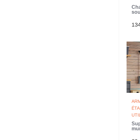
Cha
sou
tiro
13
ARM
ÉT
UTI
Sup
mur
out
pcs