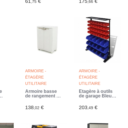
61
€
175
€
,75
,66
penderie l70 x
p44 x h176 cm
Beige et Taupe
Gamme
TITANIUM
Intérieur/Extérieur
(Beige)
ARMOIRE -
ARMOIRE -
ÉTAGÈRE
ÉTAGÈRE
UTILITAIRE
UTILITAIRE
e
Armoire basse
Étagère à outils
de rangement en
de garage Bleu
résine
et rouge (Bleu)
PLASTIKEN - 2
138
€
203
€
,02
,49
r et
portes et 2
/
étageres - Beige
- 70x45x100 cm
m