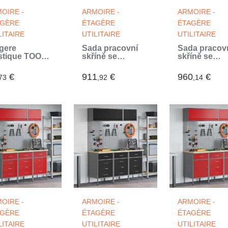
OIRE -
ARMOIRE -
ARMOIRE -
AGÈRE
ÉTAGÈRE
ÉTAGÈRE
LITAIRE
UTILITAIRE
UTILITAIRE
gere
Sada pracovní
Sada pracov
stique TOOD -
skříně se
skříně se
blettes -
zásuvkou s
zásuvkou s
6x90x40 - 30
úložištěm 8 ks
úložištěm 8 
€
911
€
960
€
73
,92
,14
 par tablette
Červená
Černá (Noir)
ir)
OIRE -
ARMOIRE -
ARMOIRE -
AGÈRE
ÉTAGÈRE
ÉTAGÈRE
LITAIRE
UTILITAIRE
UTILITAIRE