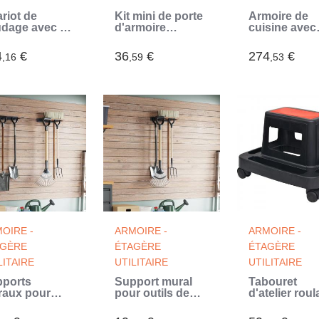
riot de
Kit mini de porte
Armoire de
dage avec 4
d'armoire
cuisine avec
irs Noir (Noir)
coulissante 122
portes
cm acier au
coulissantes
4
€
36
€
274
€
,16
,59
,53
carbone (Noir)
120x40x50 c
Inox (Gris)
OIRE -
ARMOIRE -
ARMOIRE -
AGÈRE
ÉTAGÈRE
ÉTAGÈRE
LITAIRE
UTILITAIRE
UTILITAIRE
ports
Support mural
Tabouret
aux pour
pour outils de
d'atelier roul
ils de jardin 2
jardin noir acier
avec rangem
 noir acier
(Noir)
150 kg (Noir)