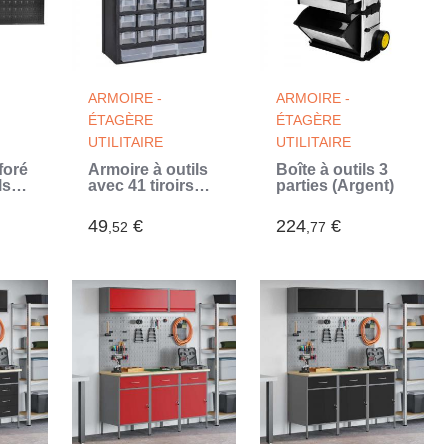
ARMOIRE -
ARMOIRE -
ÉTAGÈRE
ÉTAGÈRE
UTILITAIRE
UTILITAIRE
foré
Armoire à outils
Boîte à outils 3
ls
avec 41 tiroirs
parties (Argent)
Plastique (Noir)
49
€
224
€
,52
,77