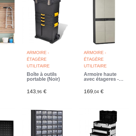
ARMOIRE -
ARMOIRE -
ÉTAGÈRE
ÉTAGÈRE
UTILITAIRE
UTILITAIRE
Boîte à outils
Armoire haute
portable (Noir)
avec étageres -
adí 4
PLASTIKEN -
l
Titanium - 70 x
143
€
169
€
,96
,04
44 x 176 cm -
Beige et Noir
(Beige)