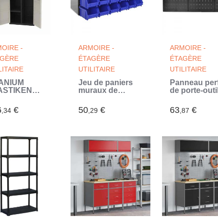
OIRE -
ARMOIRE -
ARMOIRE -
AGÈRE
ÉTAGÈRE
ÉTAGÈRE
LITAIRE
UTILITAIRE
UTILITAIRE
TANIUM
Jeu de paniers
Panneau per
ASTIKEN
muraux de
de porte-outi
oire 2 portes
stockage
(Noir)
c étageres et
Plastique 30pcs
6
€
50
€
63
€
,34
,29
,87
derie l70 x
Bleu et rouge
 x h176 cm
ge et Noire
mme
TANIUM
érieur/Extérieur