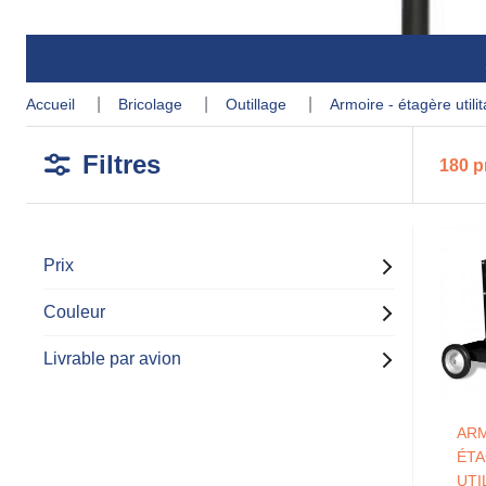
accueil
bricolage
outillage
armoire - étagère utilit
Filtres
180 p
Prix
Couleur
Livrable par avion
ARM
ÉT
UTI