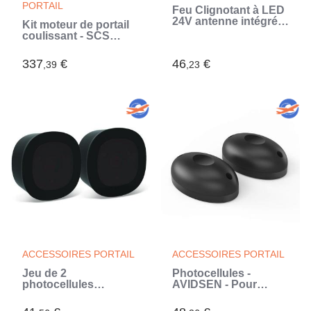
PORTAIL
Feu Clignotant à LED
24V antenne intégrée
Kit moteur de portail
IP44 - FlashGate LED
coulissant - SCS
(Noir)
SENTINEL -
OpenGate 3 - Jusqu'à
337
€
46
€
,39
,23
500 kg et 5 mètres
max
ACCESSOIRES PORTAIL
ACCESSOIRES PORTAIL
Jeu de 2
Photocellules -
photocellules
AVIDSEN - Pour
infrarouges filaires
toutes motorisations
IP44, portée 10M en
de portail - 12V/24V