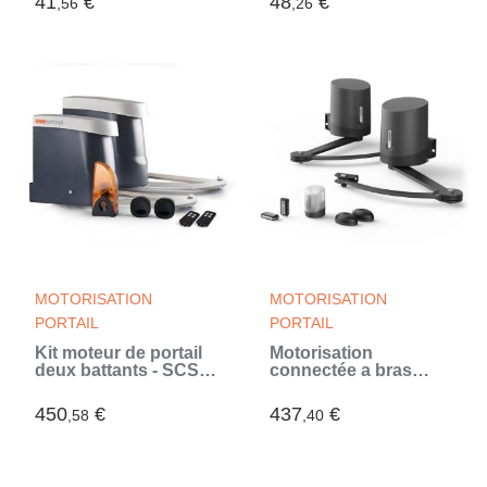
41
€
48
€
,56
,26
champ libre -
PhotoGate (Noir)
MOTORISATION
MOTORISATION
PORTAIL
PORTAIL
Kit moteur de portail
Motorisation
deux battants - SCS
connectée a bras
SENTINEL -
articulés portail a
OpenGate 2 - Jusqu'a
battants - Orane
450
€
437
€
,58
,40
250 kg par vantail et 5
Connect - Avidsen -
metres max
114202