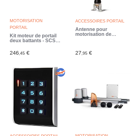
MOTORISATION
ACCESSOIRES PORTAIL
PORTAIL
Antenne pour
motorisation de
Kit moteur de portail
portail IP66 -
deux battants - SCS
AntenGate (Noir)
SENTINEL -
SimplyOpen 1+ - A
246
€
27
€
,45
,95
vérins - Jusqu'a 150
kg par vantail et 4
metres max
MOTORISATION