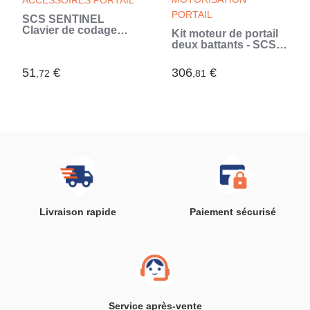
ACCESSOIRES PORTAIL
PORTAIL
SCS SENTINEL
Clavier de codage
Kit moteur de portail
filaire pour
deux battants - SCS
motorisation
SENTINEL -
CodeAccess A (Noir)
OpenGate 1 - Jusqu'a
51
€
306
€
,72
,81
200 kg par vantail et 4
metres max
Livraison rapide
Paiement sécurisé
Service après-vente