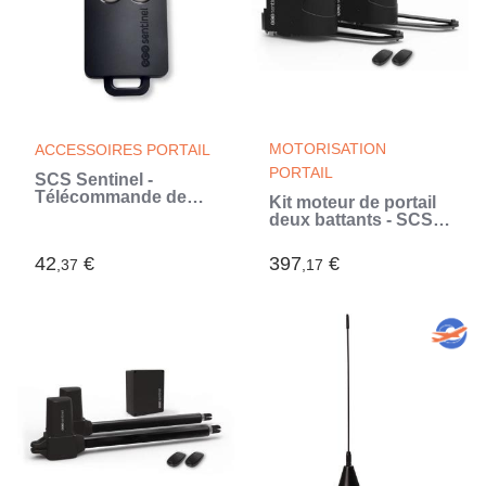
MOTORISATION
ACCESSOIRES PORTAIL
PORTAIL
SCS Sentinel -
Télécommande de
Kit moteur de portail
Portail 4 Canaux avec
deux battants - SCS
Code Secret Tournant
SENTINEL -
- Portée 50m -
SimplyOpen 2 -
42
€
397
€
AAM0121 (Blanc)
,37
,17
Jusqu'a 200 kg par
vantail et 5 metres
max