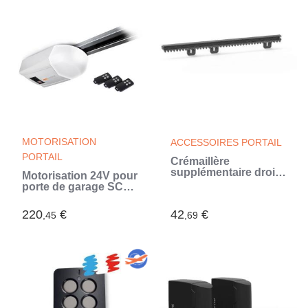
MOTORISATION
ACCESSOIRES PORTAIL
PORTAIL
Crémaillère
supplémentaire droite
Motorisation 24V pour
ou gauche - AVIDSEN
porte de garage SCS
- Pour portail
SENTINEL - 10-
coulissant - Nylon
12m²/800N - CarGate
220
€
42
€
,45
renforcé - 50 cm
,69
800 Trio