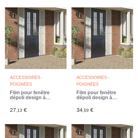
ACCESSOIRES -
ACCESSOIRES -
POIGNÉES
POIGNÉES
Film pour fenêtre
Film pour fenêtre
dépoli design à
dépoli design à
rayures 60x1000 cm
rayures 60x2000 cm
PVC (Blanc)
PVC (Blanc)
27
€
34
€
,13
,59