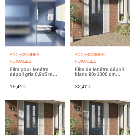
ACCESSOIRES -
ACCESSOIRES -
POIGNÉES
POIGNÉES
Film pour fenêtre
Film de fenêtre dépoli
dépoli gris 0,9x5 m
blanc 90x1000 cm
PVC (Blanc)
PVC (Blanc)
19
€
32
€
,49
,47