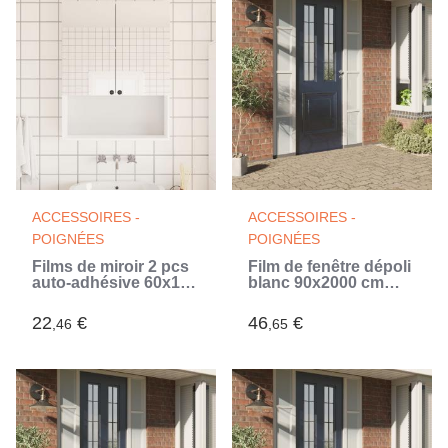
ACCESSOIRES -
ACCESSOIRES -
POIGNÉES
POIGNÉES
Films de miroir 2 pcs
Film de fenêtre dépoli
auto-adhésive 60x100
blanc 90x2000 cm
cm PET (Argent)
PVC (Blanc)
22
€
46
€
,46
,65