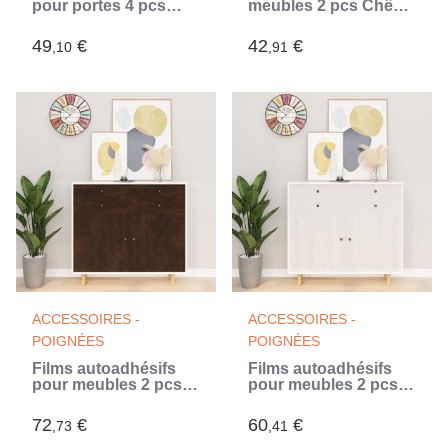
pour portes 4 pcs
meubles 2 pcs Chêne
Chêne foncé 210x90
japonais 500x90cm
cm PVC
PVC (Beige)
49
€
42
€
,10
,91
ACCESSOIRES -
ACCESSOIRES -
POIGNÉES
POIGNÉES
Films autoadhésifs
Films autoadhésifs
pour meubles 2 pcs
pour meubles 2 pcs
Chêne foncé 500x90
Bois blanc 500x90 cm
cm PVC
PVC (Blanc)
72
€
60
€
,73
,41