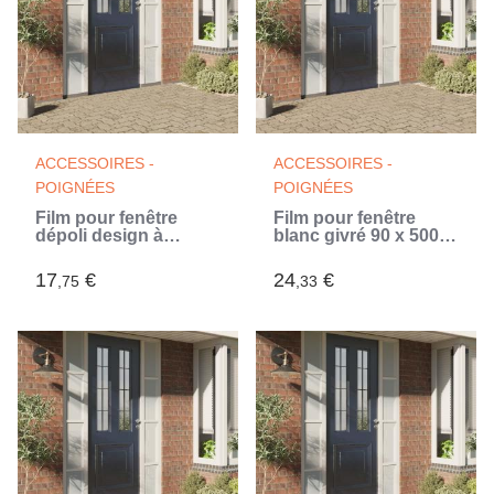
ACCESSOIRES -
ACCESSOIRES -
POIGNÉES
POIGNÉES
Film pour fenêtre
Film pour fenêtre
dépoli design à
blanc givré 90 x 500
rayures 45x500 cm
cm PVC
PVC (Blanc)
17
€
24
€
,75
,33