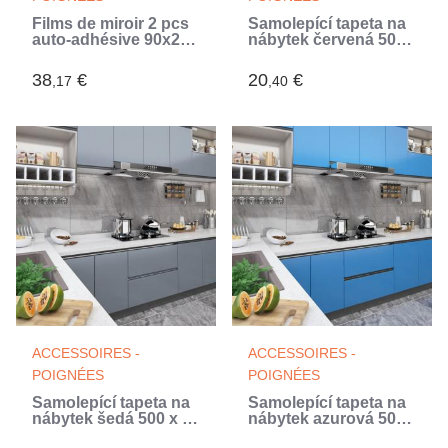
Films de miroir 2 pcs
Samolepící tapeta na
auto-adhésive 90x200
nábytek červená 500
cm PET (Argent)
x 90 cm PVC
38
€
20
€
,17
,40
ACCESSOIRES -
ACCESSOIRES -
POIGNÉES
POIGNÉES
Samolepící tapeta na
Samolepící tapeta na
nábytek šedá 500 x 90
nábytek azurová 500
cm PVC (Gris)
x 90 cm PVC (Bleu)