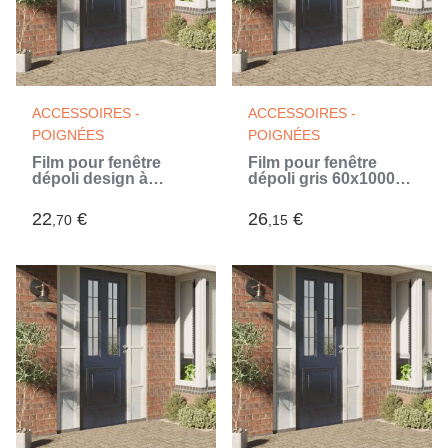
ACCESSOIRES -
ACCESSOIRES -
POIGNÉES
POIGNÉES
Film pour fenêtre
Film pour fenêtre
dépoli design à
dépoli gris 60x1000
rayures 45x1000 cm
cm PVC
PVC (Blanc)
22
€
26
€
,70
,15