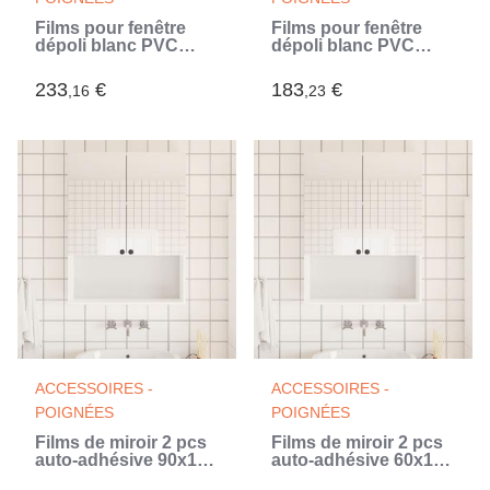
Films pour fenêtre
Films pour fenêtre
dépoli blanc PVC
dépoli blanc PVC
(Blanc)
(Blanc)
233
€
183
€
,16
,23
ACCESSOIRES -
ACCESSOIRES -
POIGNÉES
POIGNÉES
Films de miroir 2 pcs
Films de miroir 2 pcs
auto-adhésive 90x150
auto-adhésive 60x150
cm PET (Argent)
cm PET (Argent)