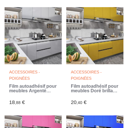
ACCESSOIRES -
ACCESSOIRES -
POIGNÉES
POIGNÉES
Film autoadhésif pour
Film autoadhésif pour
meubles Argenté
meubles Doré brillant
brillant 500x90 cm
500x90 cm PVC
PVC (Argent)
18
€
20
€
,88
,40