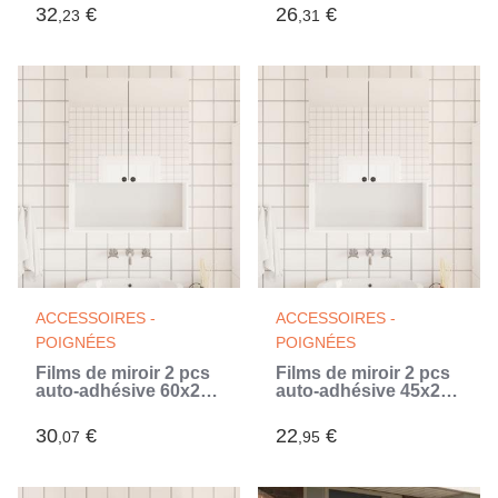
32
€
26
€
,23
,31
ACCESSOIRES -
ACCESSOIRES -
POIGNÉES
POIGNÉES
Films de miroir 2 pcs
Films de miroir 2 pcs
auto-adhésive 60x200
auto-adhésive 45x200
cm PET (Argent)
cm PET (Argent)
30
€
22
€
,07
,95