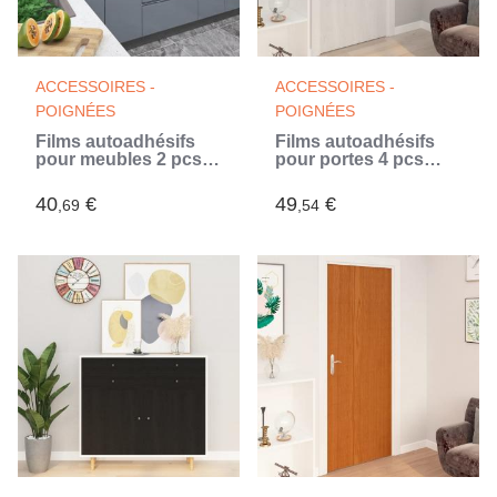
ACCESSOIRES -
ACCESSOIRES -
POIGNÉES
POIGNÉES
Films autoadhésifs
Films autoadhésifs
pour meubles 2 pcs
pour portes 4 pcs
Gris 500x90 cm PVC
Bois blanc 210x90 cm
(Gris)
PVC (Blanc)
40
€
49
€
,69
,54