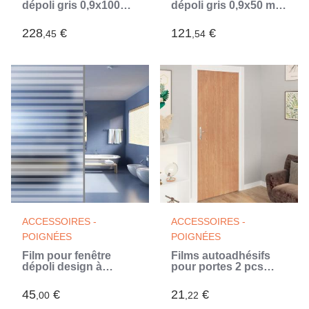
dépoli gris 0,9x100m
dépoli gris 0,9x50 m
PVC (Blanc)
PVC (Blanc)
228
€
121
€
,45
,54
ACCESSOIRES -
ACCESSOIRES -
POIGNÉES
POIGNÉES
Film pour fenêtre
Films autoadhésifs
dépoli design à
pour portes 2 pcs
rayures 0,9x20 m PVC
Ahorn 210x90 cm
(Blanc)
PVC
45
€
21
€
,00
,22