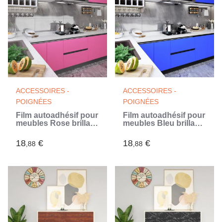
ACCESSOIRES -
ACCESSOIRES -
POIGNÉES
POIGNÉES
Film autoadhésif pour
Film autoadhésif pour
meubles Rose brillant
meubles Bleu brillant
500x90 cm PVC
500x90 cm PVC (Bleu)
18
€
18
€
,88
,88