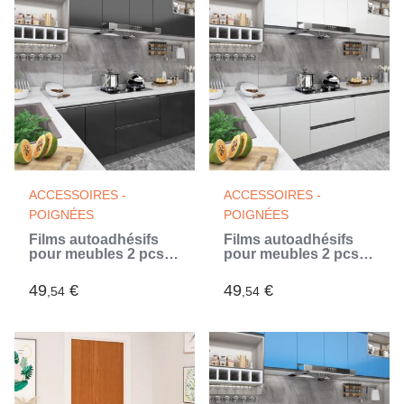
ACCESSOIRES -
ACCESSOIRES -
POIGNÉES
POIGNÉES
Films autoadhésifs
Films autoadhésifs
pour meubles 2 pcs
pour meubles 2 pcs
Noir 500x90 cm PVC
Blanc 500x90 cm PVC
(Noir)
(Blanc)
49
€
49
€
,54
,54