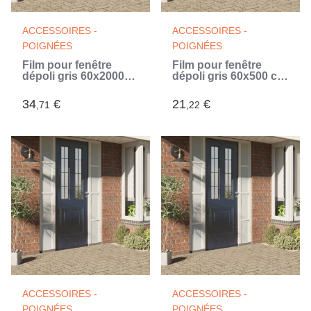
ACCESSOIRES -
ACCESSOIRES -
POIGNÉES
POIGNÉES
Film pour fenêtre
Film pour fenêtre
dépoli gris 60x2000
dépoli gris 60x500 cm
cm PVC
PVC
34
€
21
€
,71
,22
ACCESSOIRES -
ACCESSOIRES -
POIGNÉES
POIGNÉES