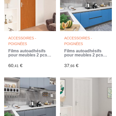
ACCESSOIRES -
ACCESSOIRES -
POIGNÉES
POIGNÉES
Films autoadhésifs
Films autoadhésifs
pour meubles 2 pcs
pour meubles 2 pcs
Chêne clair 500x90
Azuré 500x90 cm PVC
cm PVC
(Bleu)
60
€
37
€
,41
,66