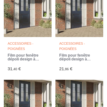
ACCESSOIRES -
ACCESSOIRES -
POIGNÉES
POIGNÉES
Film pour fenêtre
Film pour fenêtre
dépoli design à
dépoli design à
rayures 45x2000 cm
rayures 60x500 cm
PVC (Blanc)
PVC (Blanc)
31
€
21
€
,40
,86