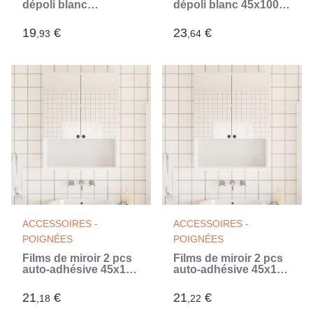
dépoli blanc
dépoli blanc 45x1000
45x500cm PVC
cm PVC
(Blanc)
19
€
23
€
,93
,64
ACCESSOIRES -
ACCESSOIRES -
POIGNÉES
POIGNÉES
Films de miroir 2 pcs
Films de miroir 2 pcs
auto-adhésive 45x150
auto-adhésive 45x100
cm PET
cm PET (Argent)
21
€
21
€
,18
,22