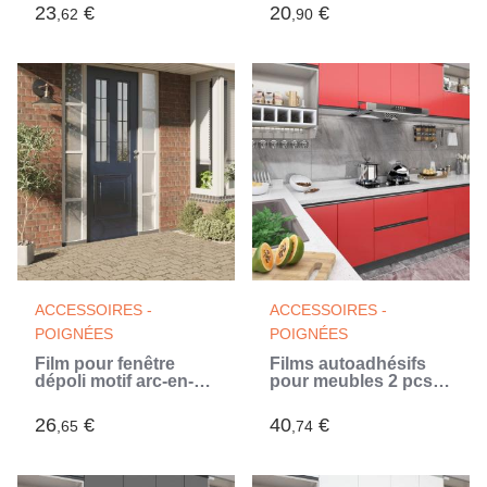
23
€
20
€
,62
,90
ACCESSOIRES -
ACCESSOIRES -
POIGNÉES
POIGNÉES
Film pour fenêtre
Films autoadhésifs
dépoli motif arc-en-
pour meubles 2 pcs
ciel 3D 90x2000 cm
Rouge 500x90 cm
PVC
PVC
26
€
40
€
,65
,74