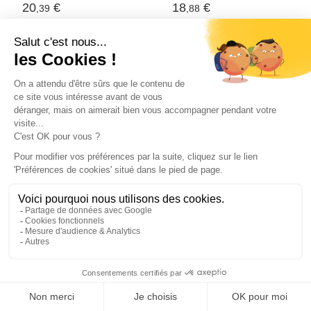
20
€
18
€
,39
,88
ACCESSOIRES -
ACCESSOIRES -
POIGNÉES
POIGNÉES
Samolepící tapeta na
Samolepící tapeta na
nábytek tmavý dub
nábytek japonský
500 x 90 cm PVC
dub 500 x 90 cm PVC
(Beige)
36
€
21
€
,27
,49