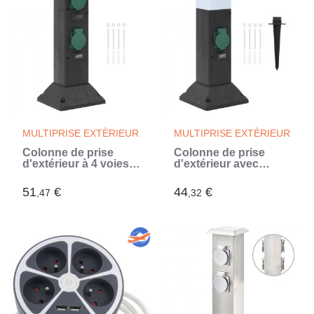
MULTIPRISE EXTÈRIEUR
MULTIPRISE EXTÈRIEUR
Colonne de prise
Colonne de prise
d'extérieur à 4 voies
d'extérieur avec
noir vert 16x16x39,5
lampe et piquet à 2
cm
voies
51
€
44
€
,47
,32