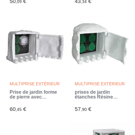
50
€
43
€
,09
,34
MULTIPRISE EXTÈRIEUR
MULTIPRISE EXTÈRIEUR
Prise de jardin forme
prises de jardin
de pierre avec
étanches Résine
minuterie (Blanc)
Blanc (Blanc)
60
€
57
€
,45
,90