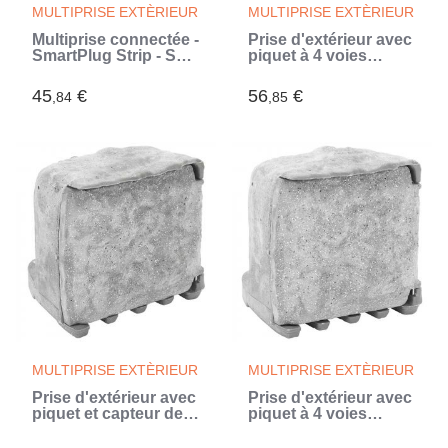
MULTIPRISE EXTÈRIEUR
MULTIPRISE EXTÈRIEUR
Multiprise connectée -
Prise d'extérieur avec
SmartPlug Strip - SCS
piquet à 4 voies
SENTINEL (Blanc)
aspect de pierre gris
45
€
56
€
,84
,85
MULTIPRISE EXTÈRIEUR
MULTIPRISE EXTÈRIEUR
Prise d'extérieur avec
Prise d'extérieur avec
piquet et capteur de
piquet à 4 voies
lumière à 4 voies
aspect de pierre gris