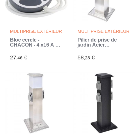
MULTIPRISE EXTÈRIEUR
MULTIPRISE EXTÈRIEUR
Bloc cercle -
Pilier de prise de
CHACON - 4 x16 A + 2
jardin Acier
USB-1 - 1,5 m - (FR) -
inoxydable (Argent)
Gris (Gris)
27
€
58
€
,46
,28