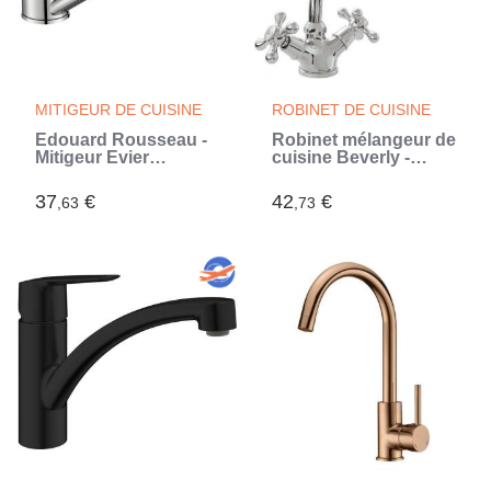
MITIGEUR DE CUISINE
ROBINET DE CUISINE
Edouard Rousseau -
Robinet mélangeur de
Mitigeur Evier
cuisine Beverly -
BELFORT - Chromé
ROUSSEAU - Sans
(Gris)
douchette - Style rétro
37
€
42
€
,63
,73
- Économie d'eau
(Gris)