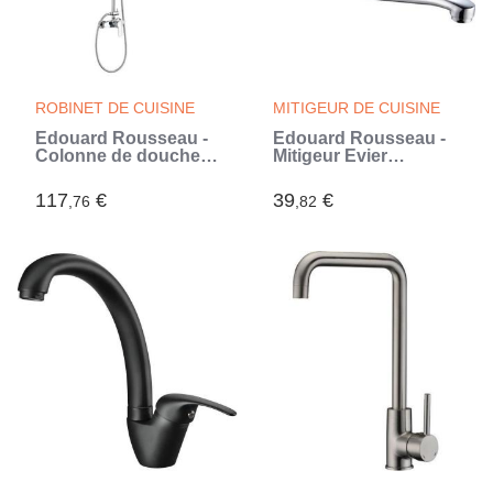
ROBINET DE CUISINE
MITIGEUR DE CUISINE
Edouard Rousseau -
Edouard Rousseau -
Colonne de douche
Mitigeur Evier
avec robinetterie
MAMBO MURAL -
SHENTI - Chromé
Chromé (Gris)
117
€
39
€
,76
,82
(Gris)