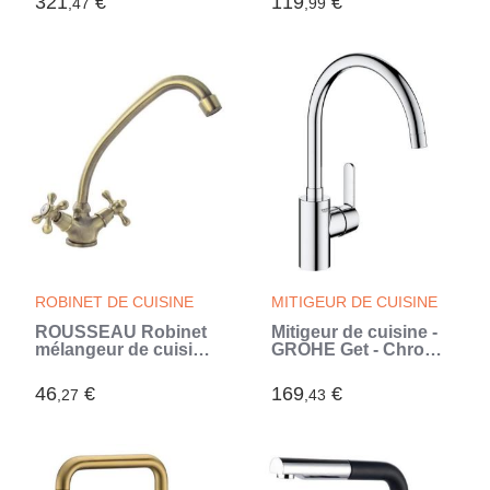
321
€
119
€
,47
,99
jets, robinet avec
31138002
douchette extractible
professionnelle,
30361000 (Gris)
ROBINET DE CUISINE
MITIGEUR DE CUISINE
ROUSSEAU Robinet
Mitigeur de cuisine -
mélangeur de cuisine
GROHE Get - Chromé
Beverly - Sans
- Bec en C - Bec Haut
douchette - Bronze
- Rotation 150° (Gris)
46
€
169
€
,27
,43
vieilli (Brun)