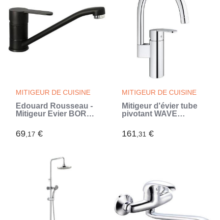
MITIGEUR DE CUISINE
MITIGEUR DE CUISINE
Edouard Rousseau -
Mitigeur d'évier tube
Mitigeur Evier BORN -
pivotant WAVE
Fabrication Française
COSMOPOLITAN
- Certifié NF - Noir
monocommande -
69
€
161
€
,17
,31
(Noir)
GROHE - 32449-001
(Gris)