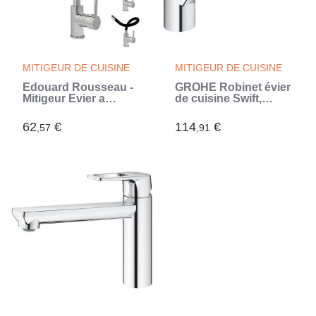
MITIGEUR DE CUISINE
MITIGEUR DE CUISINE
Edouard Rousseau -
GROHE Robinet évier
Mitigeur Evier a
de cuisine Swift,
mémoire de forme
Mitigeur
KOBEN - Noir /
monocommande
62
€
114
€
,57
,91
Chromé (Gris)
avec mousseur
économique d'eau,
rotation a 140°,
30358000 (Gris)