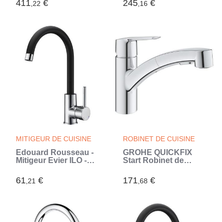
411
€
245
€
,22
,16
Rotation 360° -
U, inverseur 2 jets,
Limiteur de
mitigeur cuisine
température et de
31486001 (Gris)
débit - (Gris)
MITIGEUR DE CUISINE
ROBINET DE CUISINE
Edouard Rousseau -
GROHE QUICKFIX
Mitigeur Evier ILO -
Start Robinet de
Bicolore Noir /
cuisine évier,
Chromé (Noir)
douchette extractible,
61
€
171
€
,21
,68
inverseur 2 jets,
rotation 90°, 30531001
(Gris)