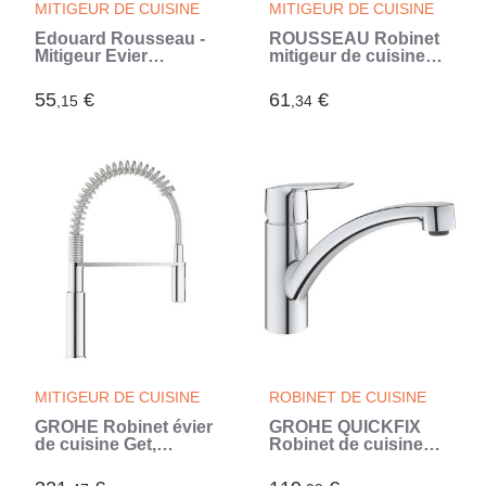
MITIGEUR DE CUISINE
MITIGEUR DE CUISINE
Edouard Rousseau -
ROUSSEAU Robinet
Mitigeur Evier
mitigeur de cuisine
NEWBURY - Noir
Kiloo - Sans
(Noir)
douchette - Gris inox
55
€
61
€
,15
,34
(Gris)
MITIGEUR DE CUISINE
ROBINET DE CUISINE
GROHE Robinet évier
GROHE QUICKFIX
de cuisine Get,
Robinet de cuisine
mitigeur
monocommande
monocommande 2
Evier Start Chromé