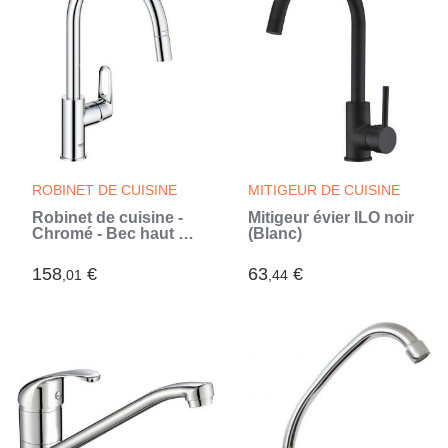
ROBINET DE CUISINE
MITIGEUR DE CUISINE
Robinet de cuisine -
Mitigeur évier ILO noir
Chromé - Bec haut en
(Blanc)
C - Mousseur
extractible - Rotation
158
€
63
€
,01
,44
360° - Limiteur de
débit - GROHE Start
Flow - (Gris)