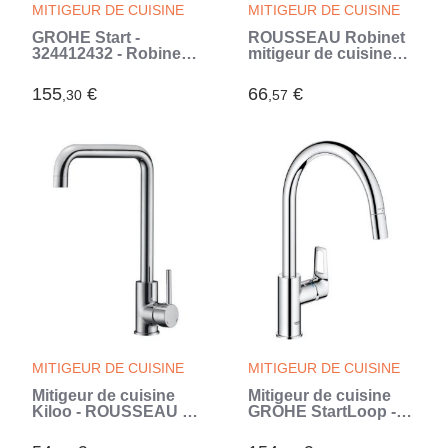
MITIGEUR DE CUISINE
MITIGEUR DE CUISINE
GROHE Start -
ROUSSEAU Robinet
324412432 - Robinet
mitigeur de cuisine
de cuisine - Mitigeur
Køben - Sans
monocommande
douchette - Or rose
155
€
66
€
,30
,57
évier - Noir mat - Bec
(Rose)
bas - Rotation 140°
(Noir)
MITIGEUR DE CUISINE
MITIGEUR DE CUISINE
Mitigeur de cuisine
Mitigeur de cuisine
Kiloo - ROUSSEAU -
GROHE StartLoop -
Sans douchette - Gris
Chromé - Bec haut en
chromé - Style
C - Mousseur