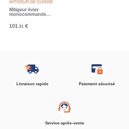
MITIGEUR DE CUISINE
Mitigeur évier
monocommande
BauLoop 31706000 -
GROHE - Bec tube
101
€
,31
pivotant médium -
Rotation 140° -
Chrome (Gris)
Livraison rapide
Paiement sécurisé
Service après-vente