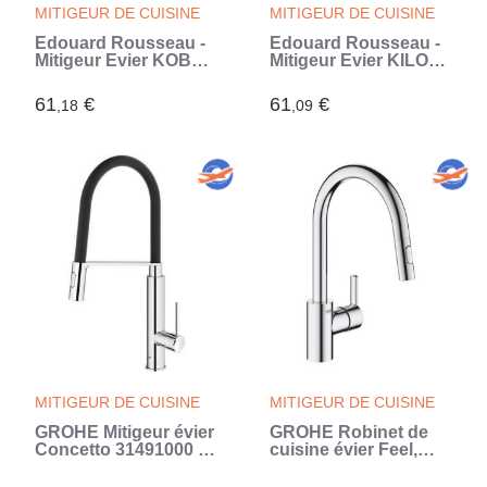
MITIGEUR DE CUISINE
MITIGEUR DE CUISINE
Edouard Rousseau -
Edouard Rousseau -
Mitigeur Evier KOBEN
Mitigeur Evier KILOO -
- Noir (Noir)
Noir (Noir)
61
€
61
€
,18
,09
MITIGEUR DE CUISINE
MITIGEUR DE CUISINE
GROHE Mitigeur évier
GROHE Robinet de
Concetto 31491000 -
cuisine évier Feel,
Bec orientable
douchette extractible,
professionnel -
rotation 360°, bec en