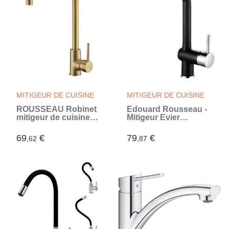
MITIGEUR DE CUISINE
MITIGEUR DE CUISINE
ROUSSEAU Robinet
Edouard Rousseau -
mitigeur de cuisine
Mitigeur Evier
Kiloo - Sans
MATSOUKO - Chromé
douchette - Laiton
/ Noir (Gris)
69
€
79
€
,62
,87
brossé (Gris)