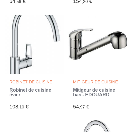
54
€
154
€
,56
,20
moderne - Économie
extractible - 30556000
d'eau (Gris)
(Gris)
ROBINET DE CUISINE
MITIGEUR DE CUISINE
Robinet de cuisine
Mitigeur de cuisine
évier
bas - EDOUARD
monocommande
ROUSSEAU - ARES -
BAULOOP bec haut
Inox (Gris)
108
€
54
€
,10
,97
pivotant - GROHE
31368001 (Gris)