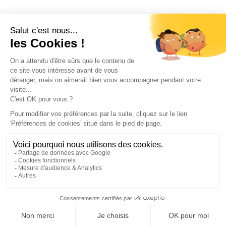
EVIER
EVIER
Dřez Žula 795 x 505
Dřez 80% Křemenné a
mm Černá (Noir)
20% Pryskyřice 670 x
460 mm Šedá (Gris)
267
€
200
€
,86
,25