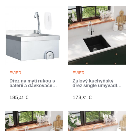
EVIER
EVIER
Dřez na mytí rukou s
Žulový kuchyňský
baterií a dávkovačem
dřez single umyvadlo
mýdla nerezová ocel
černé (Noir)
(Argent)
185
€
173
€
,41
,31