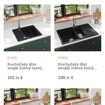
EVIER
EVIER
Kuchyňský dřez
Kuchyňský dřez
single žulový černý
dvojitý žulový černý
(Noir)
(Noir)
192
€
298
€
,34
,32