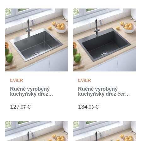
EVIER
EVIER
Ručně vyrobený
Ručně vyrobený
kuchyňský dřez
kuchyňský dřez černý
nerezová ocel
nerezová ocel (Noir)
(Argent)
127
€
134
€
,07
,03