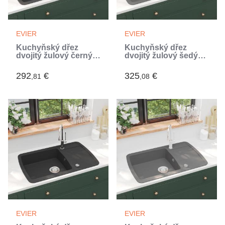
EVIER
EVIER
Kuchyňský dřez
Kuchyňský dřez
dvojitý žulový černý
dvojitý žulový šedý
(Noir)
(Gris)
292
€
325
€
,81
,08
EVIER
EVIER