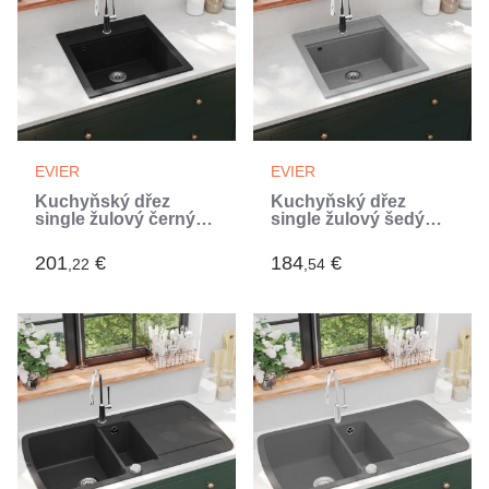
EVIER
EVIER
Kuchyňský dřez
Kuchyňský dřez
single žulový černý
single žulový šedý
(Noir)
(Gris)
201
€
184
€
,22
,54