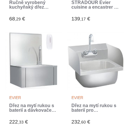
Ručně vyrobený
STRADOUR Evier
kuchyňský dřez
cuisine a encastrer 1
nerezová ocel
bac + 1 égouttoir
(Argent)
Arena - Résine - 86 x
68
€
139
€
,29
,17
50 cm - Blanc (Blanc)
EVIER
EVIER
Dřez na mytí rukou s
Dřez na mytí rukou s
baterií a dávkovačem
baterií pro
mýdla nerezová ocel
provozovny nerezová
(Argent)
ocel (Argent)
222
€
232
€
,33
,60