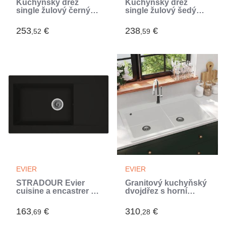
Kuchyňský dřez
Kuchyňský dřez
single žulový černý
single žulový šedý
(Noir)
(Gris)
253
€
238
€
,52
,59
EVIER
EVIER
STRADOUR Evier
Granitový kuchyňský
cuisine a encastrer 1
dvojdřez s horní
grand bac + 1
montáží, bílý (Blanc)
égouttoir Einna -
163
€
310
€
,69
,28
Résine - 86 x 50 cm -
Noir (Noir)