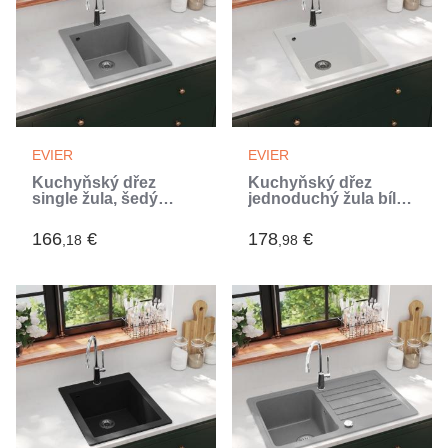
EVIER
EVIER
Kuchyňský dřez
Kuchyňský dřez
single žula, šedý
jednoduchý žula bílý
(Gris)
(Blanc)
166
€
178
€
,18
,98