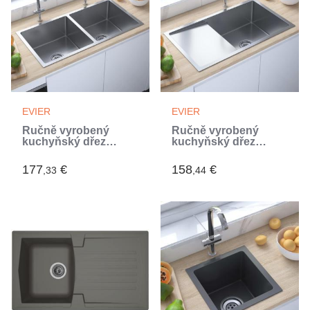
EVIER
EVIER
Ručně vyrobený
Ručně vyrobený
kuchyňský dřez
kuchyňský dřez
nerezová ocel
nerezová ocel
(Argent)
(Argent)
177
€
158
€
,33
,44