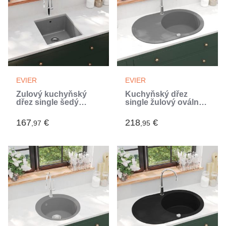
EVIER
EVIER
Žulový kuchyňský
Kuchyňský dřez
dřez single šedý
single žulový oválný
(Gris)
šedý (Gris)
167
€
218
€
,97
,95