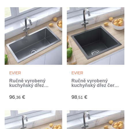
EVIER
EVIER
Ručně vyrobený
Ručně vyrobený
kuchyňský dřez
kuchyňský dřez černý
nerezová ocel
nerezová ocel (Noir)
(Argent)
96
€
98
€
,36
,51