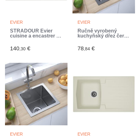
EVIER
EVIER
STRADOUR Evier
Ručně vyrobený
cuisine a encastrer 1
kuchyňský dřez černý
bac + 1 égouttoir
nerezová ocel (Noir)
Arena - Résine - 86 x
140
€
78
€
,30
,84
50 cm - Gris béton
EVIER
EVIER