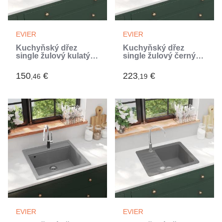
EVIER
EVIER
Kuchyňský dřez
Kuchyňský dřez
single žulový kulatý
single žulový černý
šedý (Gris)
(Noir)
150
€
223
€
,46
,19
EVIER
EVIER