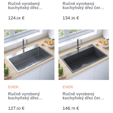
Ručně vyrobený
Ručně vyrobený
kuchyňský dřez
kuchyňský dřez černý
nerezová ocel
nerezová ocel (Noir)
(Argent)
124
€
134
€
,04
,36
EVIER
EVIER
Ručně vyrobený
Ručně vyrobený
kuchyňský dřez
kuchyňský dřez černý
nerezová ocel
nerezová ocel (Noir)
(Argent)
127
€
146
€
,50
,78