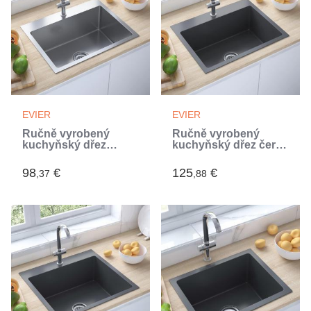
EVIER
EVIER
Ručně vyrobený
Ručně vyrobený
kuchyňský dřez
kuchyňský dřez černý
nerezová ocel
nerezová ocel (Noir)
(Argent)
98
€
125
€
,37
,88