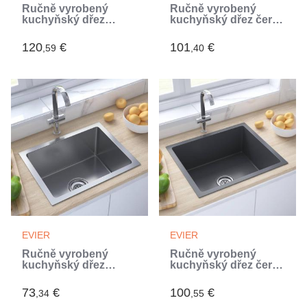
Ručně vyrobený
Ručně vyrobený
kuchyňský dřez
kuchyňský dřez černý
nerezová ocel
nerezová ocel (Noir)
(Argent)
120
€
101
€
,59
,40
EVIER
EVIER
Ručně vyrobený
Ručně vyrobený
kuchyňský dřez
kuchyňský dřez černý
nerezová ocel
nerezová ocel (Noir)
(Argent)
73
€
100
€
,34
,55