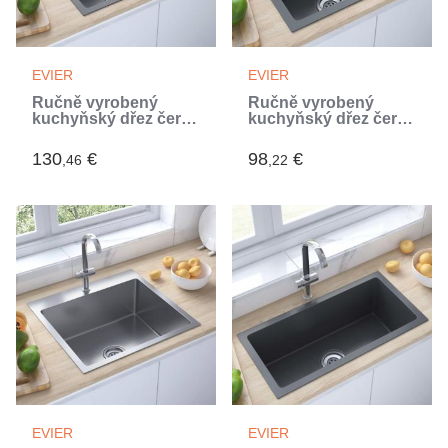
EVIER
EVIER
Ručně vyrobený
Ručně vyrobený
kuchyňský dřez černý
kuchyňský dřez černý
nerezová ocel (Noir)
nerezová ocel (Noir)
130
€
98
€
,46
,22
EVIER
EVIER