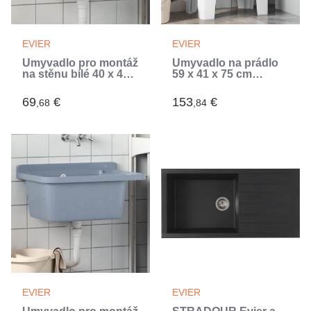
EVIER
EVIER
Umyvadlo pro montáž
Umyvadlo na prádlo
na stěnu bílé 40 x 40 x
59 x 41 x 75 cm
24 cm pryskyřice
pryskyřice (Blanc)
(Blanc)
69
€
153
€
,68
,84
EVIER
EVIER