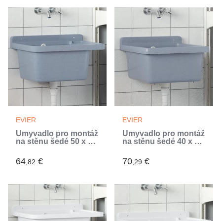
EVIER
EVIER
Umyvadlo pro montáž
Umyvadlo pro montáž
na stěnu šedé 50 x 35
na stěnu šedé 40 x 40
x 24 cm pryskyřice
x 24 cm pryskyřice
(Gris)
(Gris)
64
€
70
€
,82
,29