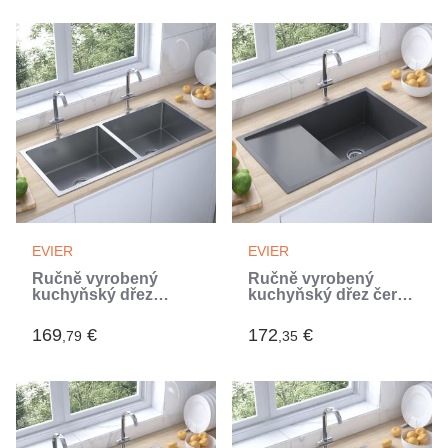
EVIER
EVIER
Ručně vyrobený
Ručně vyrobený
kuchyňský dřez
kuchyňský dřez černý
nerezová ocel
nerezová ocel (Noir)
(Argent)
169
€
172
€
,79
,35