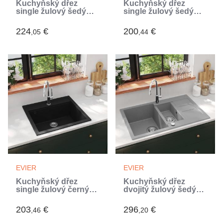
Kuchyňský dřez
Kuchyňský dřez
single žulový šedý
single žulový šedý
(Gris)
(Gris)
224
€
200
€
,05
,44
EVIER
EVIER
Kuchyňský dřez
Kuchyňský dřez
single žulový černý
dvojitý žulový šedý
(Noir)
(Gris)
203
€
296
€
,46
,20