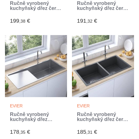
Ručně vyrobený
Ručně vyrobený
kuchyňský dřez černý
kuchyňský dřez černý
nerezová ocel (Noir)
nerezová ocel (Noir)
199
€
191
€
,38
,32
EVIER
EVIER
Ručně vyrobený
Ručně vyrobený
kuchyňský dřez
kuchyňský dřez černý
nerezová ocel
nerezová ocel (Noir)
(Argent)
178
€
185
€
,35
,31