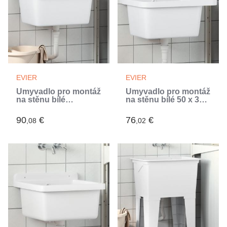
EVIER
EVIER
Umyvadlo pro montáž
Umyvadlo pro montáž
na stěnu bílé
na stěnu bílé 50 x 35 x
60x40x28 cm
24 cm pryskyřice
pryskyřice (Blanc)
(Blanc)
90
€
76
€
,08
,02