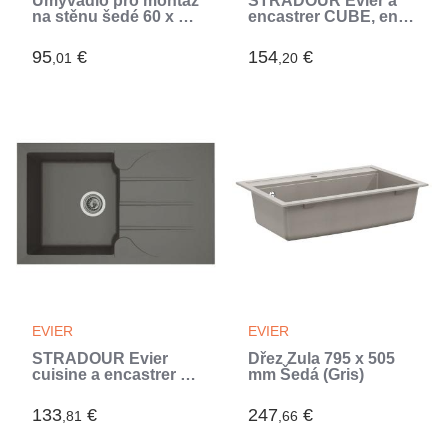
Umyvadlo pro montáž
STRADOUR Evier a
na stěnu šedé 60 x 40
encastrer CUBE, en
x 28 cm pryskyřice
SMC NOIR PAILLETE
(Gris)
- 06, 1 bac, dim. 100 *
95
€
154
€
,01
,20
50 cm, vidage manuel
(Noir)
EVIER
EVIER
STRADOUR Evier
Dřez Žula 795 x 505
cuisine a encastrer 1
mm Šedá (Gris)
bac + 1 égouttoir Aloa
- Résine - 81 x 50 cm -
133
€
247
€
,81
,66
Gris béton