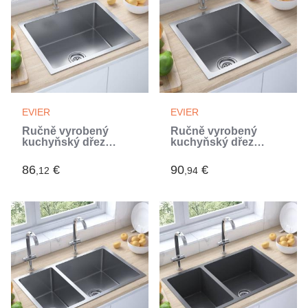
EVIER
EVIER
Ručně vyrobený
Ručně vyrobený
kuchyňský dřez
kuchyňský dřez
nerezová ocel
nerezová ocel
(Argent)
(Argent)
86
€
90
€
,12
,94