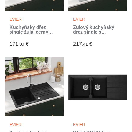
EVIER
EVIER
Kuchyňský dřez
Žulový kuchyňský
single žula, černý
dřez single s
(Noir)
odkapávačem
reverzibilní šedý
171
€
217
€
,39
,41
(Gris)
EVIER
EVIER