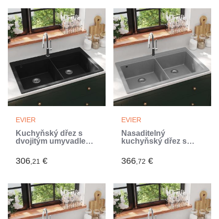
EVIER
EVIER
Kuchyňský dřez s
Nasaditelný
dvojitým umyvadlem
kuchyňský dřez s
žula černé (Noir)
dvojitým umyvadlem
žula šedý (Gris)
306
€
366
€
,21
,72