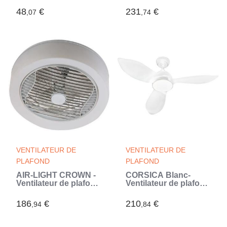
4000 mAh
éclairage LED (Noir)
48
€
231
€
,07
,74
VENTILATEUR DE
VENTILATEUR DE
PLAFOND
PLAFOND
AIR-LIGHT CROWN -
CORSICA Blanc-
Ventilateur de plafond
Ventilateur de plafond
blanc Ø40cm 95W
Ø116cm 70W +
avec couronne
éclairage LED (Noir)
186
€
210
€
,94
,84
d'éclairage LED
(Blanc)