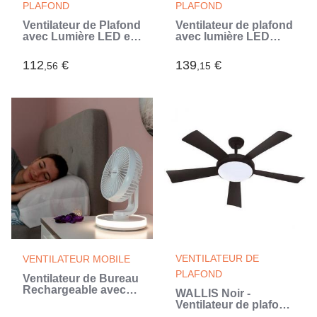
PLAFOND
PLAFOND
Ventilateur de Plafond
Ventilateur de plafond
avec Lumière LED et
avec lumière LED
4 Pales Rétractables
RGB, 4 pales
Keteez InnovaGoods
rétractables et
112
€
139
€
,56
,15
Blanc 72 W Ø49-104
télécommande
cm
InnovaGoods
VENTILATEUR DE
VENTILATEUR MOBILE
PLAFOND
Ventilateur de Bureau
Rechargeable avec
WALLIS Noir -
LED FanLed
Ventilateur de plafond
InnovaGoods Ø6,6''
Ø132cm 38W +