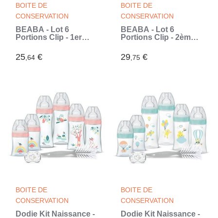
BOITE DE
BOITE DE
CONSERVATION
CONSERVATION
BÉABA - Lot 6
BÉABA - Lot 6
Portions Clip - 1er
Portions Clip - 2ème
Age - 100%
Age - 250ml - 100%
Hermetique -
Hermetique -
25
€
29
€
,64
,75
Empilables (Blanc)
Empilables (Blanc)
BOITE DE
BOITE DE
CONSERVATION
CONSERVATION
Dodie Kit Naissance -
Dodie Kit Naissance -