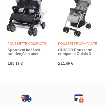
POUSSETTE COMPACTE
POUSSETTE COMPACTE
Sportovní kočárek
CHICCO Poussette
pro dvojčata ocel
compacte Ohlala 3 -
šedo-černý (Gris)
Des la naissance -
Jusqu'a 15kg -
183
€
211
€
,13
,09
Dossier inclinable -
Arceau de sécurité -
Grey mist