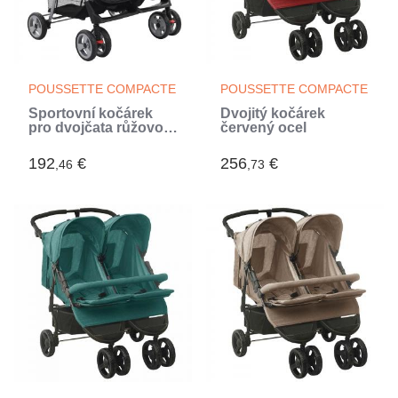
POUSSETTE COMPACTE
POUSSETTE COMPACTE
Sportovní kočárek
Dvojitý kočárek
pro dvojčata růžovo-
červený ocel
černý ocel
192
€
256
€
,46
,73