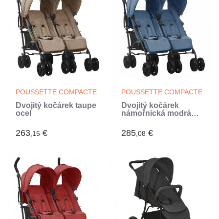
POUSSETTE COMPACTE
POUSSETTE COMPACTE
Dvojitý kočárek taupe
Dvojitý kočárek
ocel
námořnická modrá
ocel (Bleu)
263
€
285
€
,15
,08