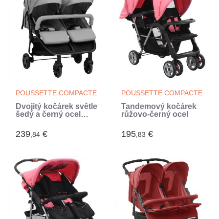
POUSSETTE COMPACTE
POUSSETTE COMPACTE
Dvojitý kočárek světle
Tandemový kočárek
šedý a černý ocel
růžovo-černý ocel
(Gris)
239
€
195
€
,84
,83