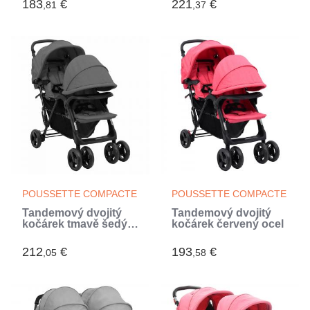
183
€
221
€
,81
,37
POUSSETTE COMPACTE
POUSSETTE COMPACTE
Tandemový dvojitý
Tandemový dvojitý
kočárek tmavě šedý
kočárek červený ocel
ocel (Gris)
212
€
193
€
,05
,58