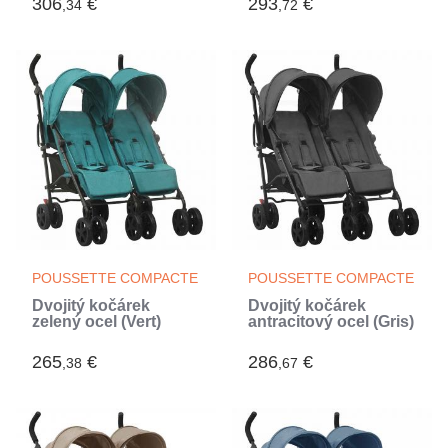
306
€
293
€
,34
,72
POUSSETTE COMPACTE
POUSSETTE COMPACTE
Dvojitý kočárek
Dvojitý kočárek
zelený ocel (Vert)
antracitový ocel (Gris)
265
€
286
€
,38
,67