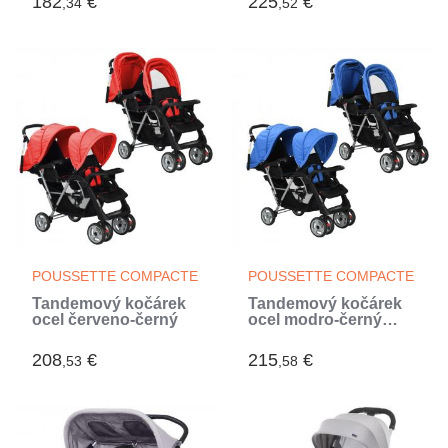
182
€
225
€
,34
,52
POUSSETTE COMPACTE
POUSSETTE COMPACTE
Tandemový kočárek
Tandemový kočárek
ocel červeno-černý
ocel modro-černý
(Bleu)
208
€
215
€
,53
,58