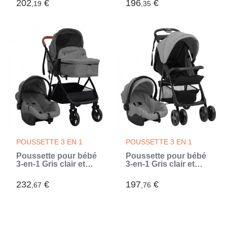
202
€
196
€
,19
,35
POUSSETTE 3 EN 1
POUSSETTE 3 EN 1
Poussette pour bébé
Poussette pour bébé
3-en-1 Gris clair et
3-en-1 Gris clair et
noir Acier (Gris)
noir Acier (Gris)
232
€
197
€
,67
,76