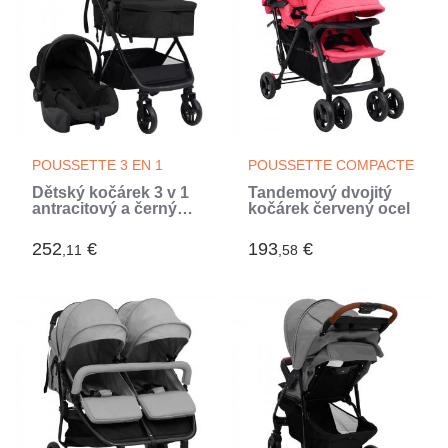
POUSSETTE 3 EN 1
POUSSETTE COMPACTE
Dětský kočárek 3 v 1
Tandemový dvojitý
antracitový a černý
kočárek červený ocel
ocel (Gris)
252
€
193
€
,11
,58