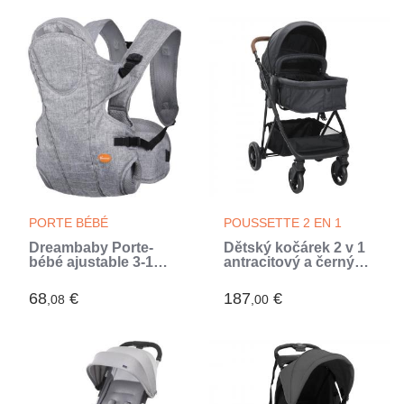
PORTE BÉBÉ
POUSSETTE 2 EN 1
Dreambaby Porte-
Dětský kočárek 2 v 1
bébé ajustable 3-1
antracitový a černý
Oxford pour les
ocel (Gris)
nouveau-nés et les
68
€
187
€
,08
,00
enfants jusqu'a 15kg -
Convient a toutes les
tailles (Gris)