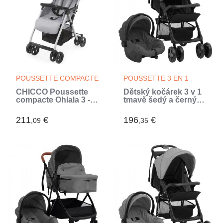
POUSSETTE COMPACTE
POUSSETTE 3 EN 1
CHICCO Poussette
Dětský kočárek 3 v 1
compacte Ohlala 3 -
tmavě šedý a černý
Des la naissance -
ocel (Gris)
Jusqu'a 15kg -
211
€
196
€
,09
,35
Dossier inclinable -
Arceau de sécurité -
Grey mist