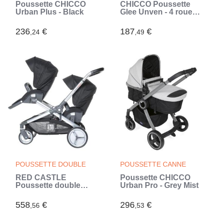
Poussette CHICCO
CHICCO Poussette
Urban Plus - Black
Glee Unven - 4 roues -
Noir (Noir)
236
€
187
€
,24
,49
POUSSETTE DOUBLE
POUSSETTE CANNE
RED CASTLE
Poussette CHICCO
Poussette double
Urban Pro - Grey Mist
Evolutwin - Des la
naissance - Jusqu'a
558
€
296
€
,56
,53
15kg - Dossier
réglable - Noir (Noir)