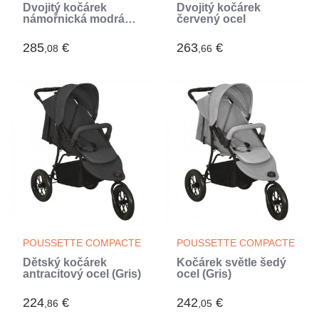
Dvojitý kočárek
Dvojitý kočárek
námořnická modrá
červený ocel
ocel (Bleu)
285
€
263
€
,08
,66
POUSSETTE COMPACTE
POUSSETTE COMPACTE
Dětský kočárek
Kočárek světle šedý
antracitový ocel (Gris)
ocel (Gris)
224
€
242
€
,86
,05