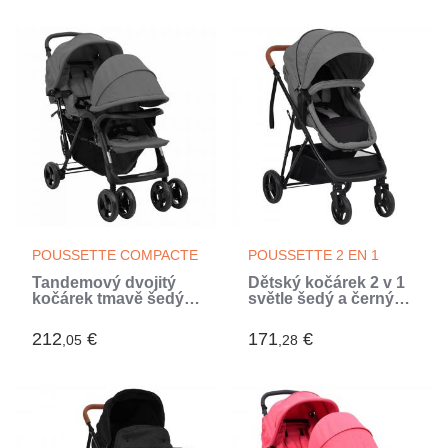
POUSSETTE COMPACTE
POUSSETTE 2 EN 1
Tandemový dvojitý
Dětský kočárek 2 v 1
kočárek tmavě šedý
světle šedý a černý
ocel (Gris)
ocel (Gris)
212
€
171
€
,05
,28