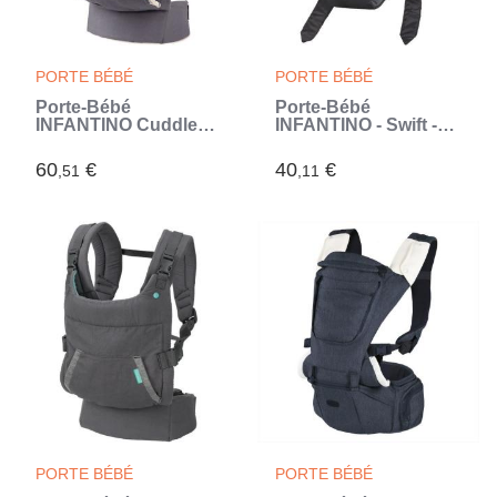
PORTE BÉBÉ
PORTE BÉBÉ
Porte-Bébé
Porte-Bébé
INFANTINO Cuddle
INFANTINO - Swift -
Up Renard - 2 modes
Ergonomique -
: ventral face et dorsal
Noir/Bleu - Pour Bébé
60
€
40
€
,51
,11
(Gris)
de 0 a 24 mois (Noir)
PORTE BÉBÉ
PORTE BÉBÉ