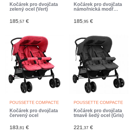
Kočárek pro dvojčata
Kočárek pro dvojčata
zelený ocel (Vert)
námořnická modř
ocel (Bleu)
185
€
185
€
,57
,95
POUSSETTE COMPACTE
POUSSETTE COMPACTE
Kočárek pro dvojčata
Kočárek pro dvojčata
červený ocel
tmavě šedý ocel (Gris)
183
€
221
€
,81
,37