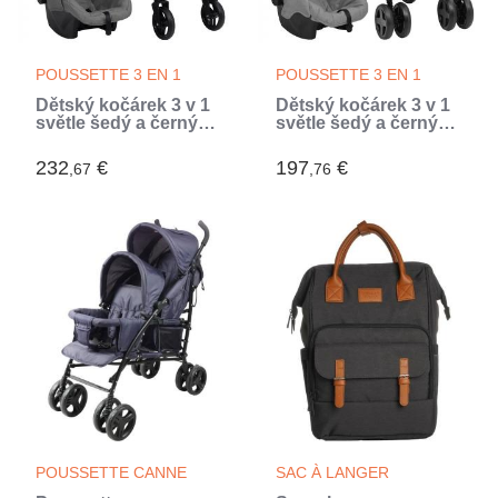
POUSSETTE 3 EN 1
POUSSETTE 3 EN 1
Dětský kočárek 3 v 1
Dětský kočárek 3 v 1
světle šedý a černý
světle šedý a černý
ocel (Gris)
ocel (Gris)
232
€
197
€
,67
,76
POUSSETTE CANNE
SAC À LANGER