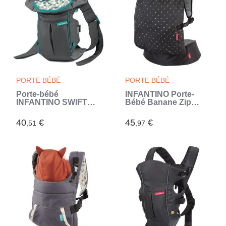
PORTE BÉBÉ
PORTE BÉBÉ
Porte-bébé
INFANTINO Porte-
INFANTINO SWIFT
Bébé Banane Zip
gris (Gris)
Travel (Gris)
40
€
45
€
,51
,97