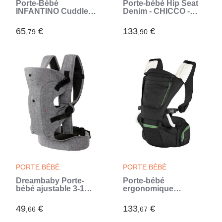
Porte-Bébé
Porte-bébé Hip Seat
INFANTINO Cuddle
Denim - CHICCO -
Up Ourson - 2 modes
Ergonomique - Mixte -
: ventral face et dorsal
Naissance a 15 kg
65
€
133
€
,79
,90
(Bleu)
PORTE BÉBÉ
PORTE BÉBÉ
Dreambaby Porte-
Porte-bébé
bébé ajustable 3-1
ergonomique
Journey - confortable
CHICCO - Hip Seat
et polyvalente - pour
Pirate Black -
49
€
133
€
,66
,67
nouveau-né a enfant
Ventrale/dos - Mixte -
jusqu'a 15 kg (Gris)
0-15kg (Noir)