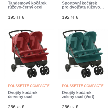
Tandemový kočárek
Sportovní kočárek
růžovo-černý ocel
pro dvojčata růžovo-
černý ocel
195
€
192
€
,83
,46
POUSSETTE COMPACTE
POUSSETTE COMPACTE
Dvojitý kočárek
Dvojitý kočárek
červený ocel
zelený ocel (Vert)
256
€
266
€
,73
,02