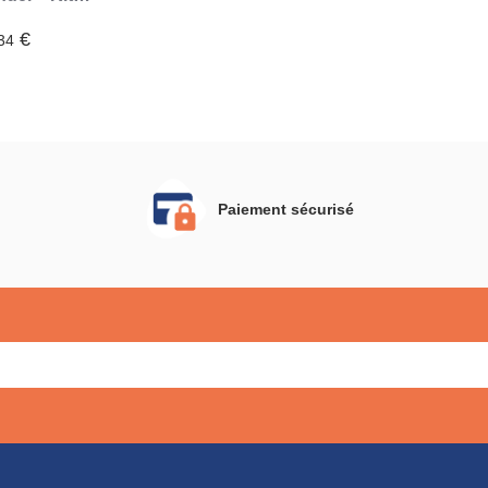
aitement
ansparent)
€
34
Paiement sécurisé