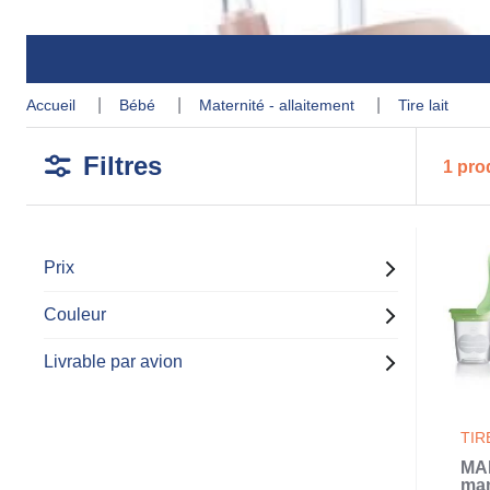
accueil
bébé
maternité - allaitement
tire lait
Filtres
1 pro
Prix
Couleur
Livrable par avion
TIR
MAM
man