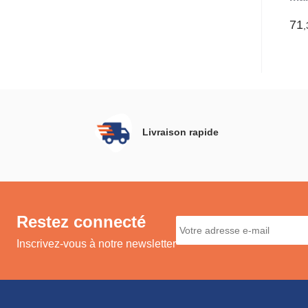
all
(Tr
71
,
Livraison rapide
Restez connecté
Inscrivez-vous à notre newsletter