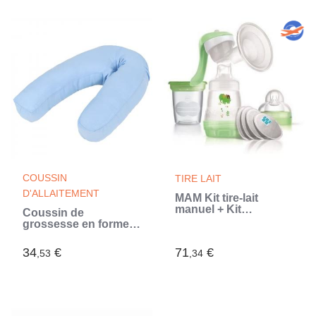
Jungle (Gris)
COUSSIN
TIRE LAIT
D'ALLAITEMENT
MAM Kit tire-lait
manuel + Kit
Coussin de
allaitement
grossesse en forme
(Transparent)
de J 54x(36-43) cm
Bleu (Bleu)
34
€
71
€
,53
,34