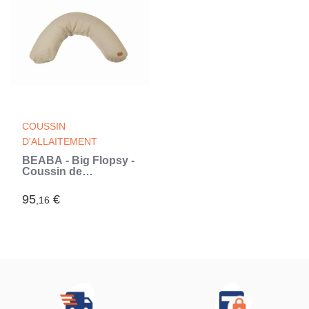
COUSSIN
D'ALLAITEMENT
BÉABA - Big Flopsy -
Coussin de
grossesse et
d'allaitement - Fleur
95
€
,16
de coton - 180 cm -
Lin (Beige)