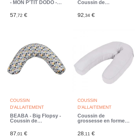
- MON P'TIT DODO -
Coussin de
2100075 - Smoothie -
grossesse et
165cm - Paon (Bleu)
d'allaitement - Fleur
57
€
92
€
,72
,34
de coton - 180 cm -
Vert Sauge (Vert)
COUSSIN
COUSSIN
D'ALLAITEMENT
D'ALLAITEMENT
BÉABA - Big Flopsy -
Coussin de
Coussin de
grossesse en forme
grossesse et
de J 54x(36-43) cm
d'allaitement - Fleur
Gris (Gris)
87
€
28
€
,01
,11
de coton - 180 cm -