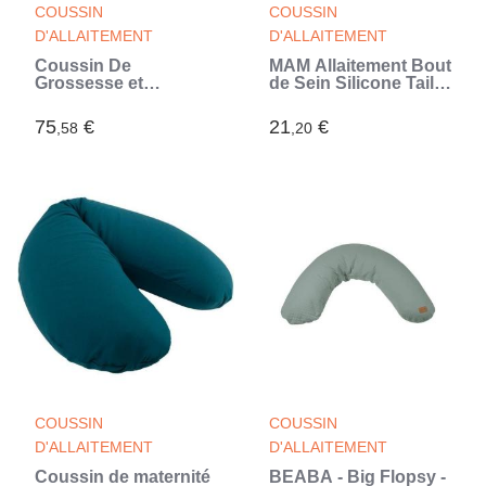
COUSSIN
COUSSIN
D'ALLAITEMENT
D'ALLAITEMENT
Coussin De
MAM Allaitement Bout
Grossesse et
de Sein Silicone Taille
Allaitement
S 2 unités
Multifonctions
75
€
21
€
,58
,20
Multirelax Éponge
TINEO - Déhoussable
- Fabriqué en France -
78x44cm Gris (Gris)
COUSSIN
COUSSIN
D'ALLAITEMENT
D'ALLAITEMENT
Coussin de maternité
BÉABA - Big Flopsy -