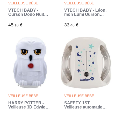
VEILLEUSE BÉBÉ
VEILLEUSE BÉBÉ
VTECH BABY -
VTECH BABY - Léon,
Ourson Dodo Nuit
mon Lumi Ourson
Etoilée (Vert)
(Beige)
45
€
33
€
,18
,48
VEILLEUSE BÉBÉ
VEILLEUSE BÉBÉ
HARRY POTTER -
SAFETY 1ST
Veilleuse 3D Edwige -
Veilleuse automatique
Diffusion lumiere en
Artic - étoile et lune
couleurs - LEXIBOOK
(Blanc)