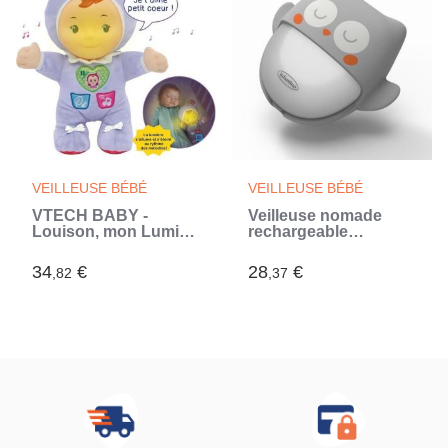
VEILLEUSE BÉBÉ
VEILLEUSE BÉBÉ
VTECH BABY -
Veilleuse nomade
Louison, mon Lumi
rechargeable
Poupon (Blanc)
chouette - INFANTINO
- Veilleuse - Gris -
34
€
28
€
,82
,37
Mixte - Bébé