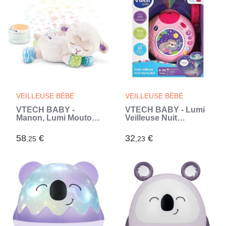
VEILLEUSE BÉBÉ
VEILLEUSE BÉBÉ
VTECH BABY -
VTECH BABY - Lumi
Manon, Lumi Mouton
Veilleuse Nuit
Nuit Etoilée 3 en 1
Enchantée Rose
(Blanc)
(Rose)
58
€
32
€
,25
,23