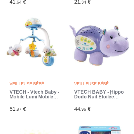
41
€
21
€
,64
,34
(Blanc)
VEILLEUSE BÉBÉ
VEILLEUSE BÉBÉ
VTECH - Vtech Baby -
VTECH BABY - Hippo
Mobile Lumi Mobile
Dodo Nuit Etoilée
Compte-Moutons
(Violet)
Bleu (Bleu)
51
€
44
€
,97
,96