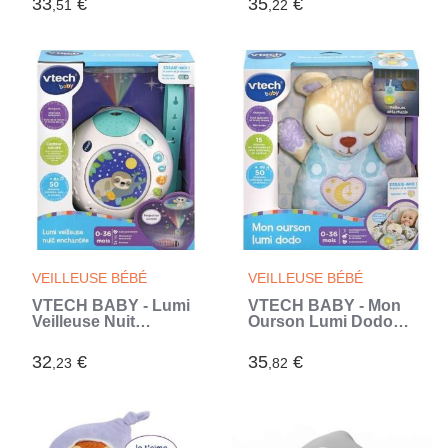
33
€
35
€
,51
,22
mélodies -
Télécommande -
Batterie USB-C (Brun)
VEILLEUSE BÉBÉ
VEILLEUSE BÉBÉ
VTECH BABY - Lumi
VTECH BABY - Mon
Veilleuse Nuit
Ourson Lumi Dodo
Enchantée (Blanc)
(Bleu)
32
€
35
€
,23
,82