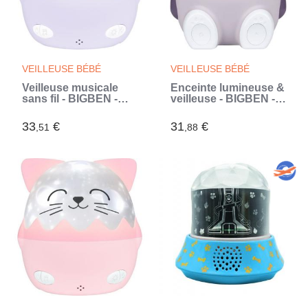
VEILLEUSE BÉBÉ
VEILLEUSE BÉBÉ
Veilleuse musicale
Enceinte lumineuse &
sans fil - BIGBEN -
veilleuse - BIGBEN -
Koala - Projection
Koala - Bluetooth 5.0,
360° - 13 films - 8
15W, Veilleuse
33
€
31
€
,51
,88
mélodies -
réglable, Minuterie,
Télécommande -
Batterie USB-C
Batterie USB-C
(Violet)
(Violet)