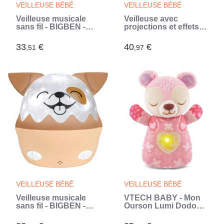
VEILLEUSE BÉBÉ
VEILLEUSE BÉBÉ
Veilleuse musicale
Veilleuse avec
sans fil - BIGBEN -
projections et effets
Chat - Projection 360°
sonores Pat'
- 13 films - 8 mélodies
Patrouille (Bleu)
33
€
40
€
,51
,97
- Télécommande -
Batterie USB-C
(Rose)
VEILLEUSE BÉBÉ
VEILLEUSE BÉBÉ
Veilleuse musicale
VTECH BABY - Mon
sans fil - BIGBEN -
Ourson Lumi Dodo
Chien - Projection
Rose (Rose)
360° - 13 films - 8