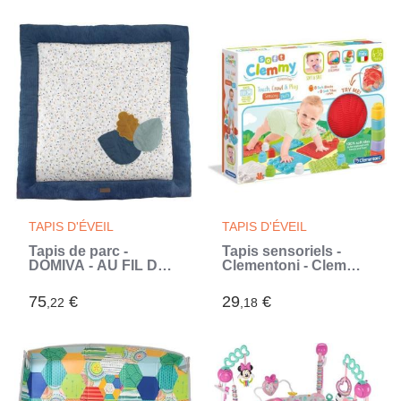
(Multicouleur)
tortue amovible, 13
jeux multilingues
(Bleu)
TAPIS D'ÉVEIL
TAPIS D'ÉVEIL
Tapis de parc -
Tapis sensoriels -
DOMIVA - AU FIL DE
Clementoni - Clemmy
L'EAU - 100x100 cm
- Rouge - Multicolore -
(Bleu)
Bébé - Mixte - 6 mois -
75
€
29
€
,22
,18
Caoutchouc souple
(Multicouleur)