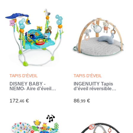
de support position
0M+ (Blanc)
plat ventre (Bleu)
TAPIS D'ÉVEIL
TAPIS D'ÉVEIL
DISNEY BABY -
INGENUITY Tapis
NEMO- Aire d'éveil
d'éveil réversible
bébé multi-jouets,
bébé évolutif - Loamy
cadeau bébé, pivotant
- pliable, arche de jeu
172
€
86
€
,46
,99
a 360° 13 jeux
en bois amovible, 5
interactives Disney
jouets,cadeau bébé
(Bleu)
(Gris)