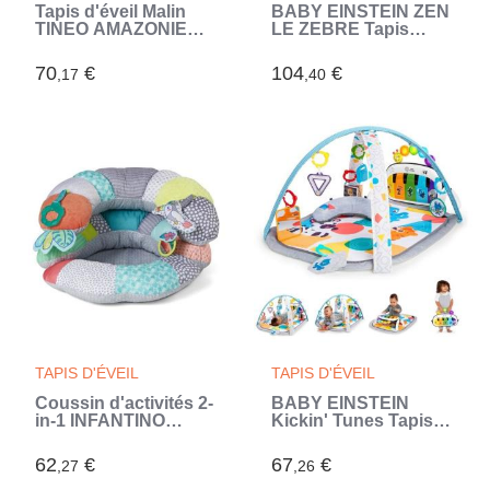
Tapis d'éveil Malin
BABY EINSTEIN ZEN
TINEO AMAZONIE
LE ZEBRE Tapis
3en1 - Tapis évolutif
d'éveil arche de jeu
multifonction -
en bois, jouets
70
€
104
€
,17
,40
120x120 cm
multisensoriels, miroir
STEAM, cadeau bébé
0M+ (Blanc)
TAPIS D'ÉVEIL
TAPIS D'ÉVEIL
Coussin d'activités 2-
BABY EINSTEIN
in-1 INFANTINO
Kickin' Tunes Tapis
Tummy Time
de sol éveil bébé
évolutif, 4-en-1, jouet
62
€
67
€
,27
,26
piano amovible,