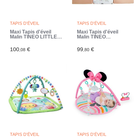
TAPIS D'ÉVEIL
TAPIS D'ÉVEIL
Maxi Tapis d'éveil
Maxi Tapis d'éveil
Malin TINEO LITTLE
Malin TINEO
FARMER 5en1 - Tapis
AMAZONIE 5en1 -
évolutif multifonction
Tapis évolutif
100
€
99
€
,08
,80
- 120x180x5 cm
multifonction -
(Blanc)
120x180x5 cm (Beige)
TAPIS D'ÉVEIL
TAPIS D'ÉVEIL