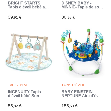
BRIGHT STARTS
DISNEY BABY -
Tapis d'éveil bébé au
MINNIE- Tapis de sol
sol évolutif pliable-
éveil bébé évolutif
Jungle Vert- arche
arche avec jouets
39
€
80
€
,91
,35
avec jouets
sensoriels et
sensoriels et
musicaux, cadeau
musicaux, miroir
bébé (Rose)
(Multicouleur)
TAPIS D'ÉVEIL
TAPIS D'ÉVEIL
INGENUITY Tapis
BABY EINSTEIN
d'éveil bébé Sun
NEPTUNE Aire d'éveil
Valley, arche de jeu en
bébé multi-jouets,
bois - 3 jouets
Cadeau Noel bébé,
55
€
155
€
,82
,59
amovibles - pliable
pivotant 360° Jouet