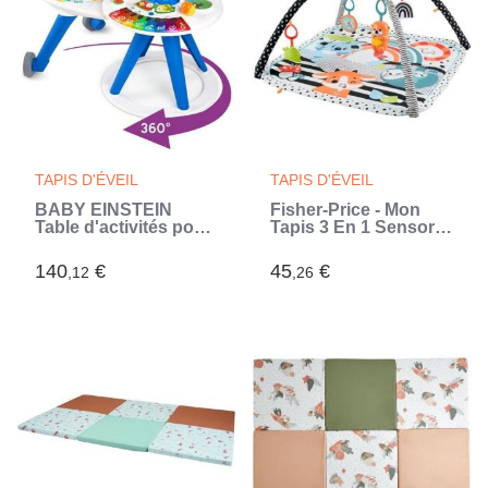
TAPIS D'ÉVEIL
TAPIS D'ÉVEIL
BABY EINSTEIN
Fisher-Price - Mon
Table d'activités pour
Tapis 3 En 1 Sensoriel
bébé trotteur évolutif
- Jouet Naissance 1Er
4-en-1 Pivotant a 360°
Age (Blanc)
140
€
45
€
,12
,26
sécurisé, cadeau
bébé, piano, musique
(Bleu)