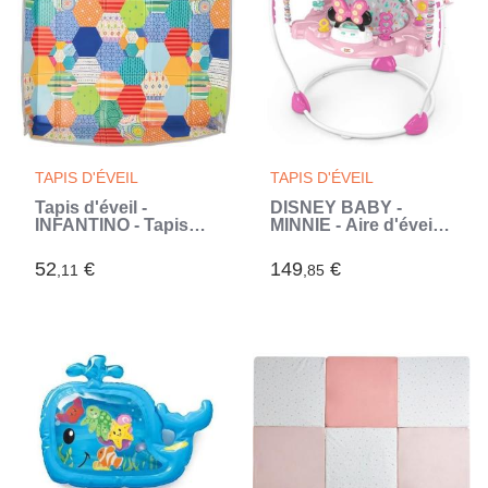
TAPIS D'ÉVEIL
TAPIS D'ÉVEIL
Tapis d'éveil -
DISNEY BABY -
INFANTINO - Tapis
MINNIE - Aire d'éveil
mousse géant pliable
bébé multi-jouets,
siege sauteur a
52
€
149
€
,11
,85
rebonds évolutif,
pivotant a 360°,
cadeau bébé (Rose)