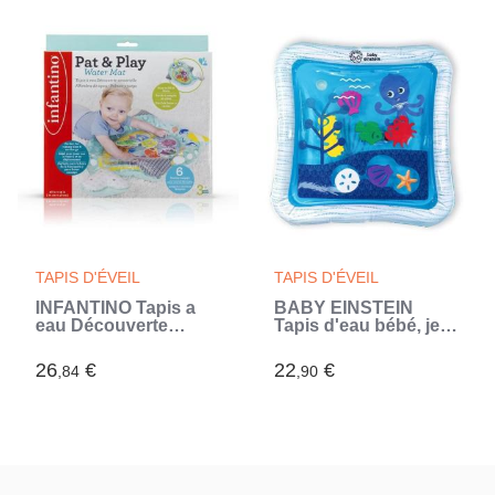
arche, cadeau bébé,
multilingue (Bleu)
TAPIS D'ÉVEIL
TAPIS D'ÉVEIL
INFANTINO Tapis a
BABY EINSTEIN
eau Découverte
Tapis d'eau bébé, jeu
sensorielle licorne
sensoriel et d'éveil?,
des mers - 71 x 48 cm
gonflable,
26
€
22
€
,84
,90
(Multicouleur)
facile a nettoyer,
pliable, jouets des la
naissance (Bleu)