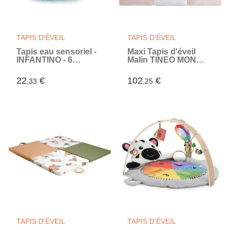
TAPIS D'ÉVEIL
TAPIS D'ÉVEIL
Tapis eau sensoriel -
Maxi Tapis d'éveil
INFANTINO - 6
Malin TINEO MON
personnages flottant -
CoeUR 5en1 - Tapis
Jouet
évolutif multifonction
22
€
102
€
,33
,25
d'apprentissage pour
- 120x180x5 cm
bébé
TAPIS D'ÉVEIL
TAPIS D'ÉVEIL