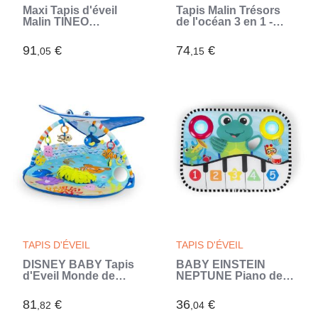
Maxi Tapis d'éveil
Tapis Malin Trésors
Malin TINEO
de l'océan 3 en 1 -
TRESORS DE
Evolutif -
L'OCEAN 5en1 - Tapis
Déhoussable -
91
€
74
€
,05
,15
évolutif multifonction
120x120x5 cm
- 120x180x5 cm (Bleu)
TAPIS D'ÉVEIL
TAPIS D'ÉVEIL
DISNEY BABY Tapis
BABY EINSTEIN
d'Eveil Monde de
NEPTUNE Piano de lit
Némo, Musique et
bébé musical pour
Lumieres, Jouets
bébé, découverte
81
€
36
€
,82
,04
interactifs, Coussin
chiffres, cadeau bébé,