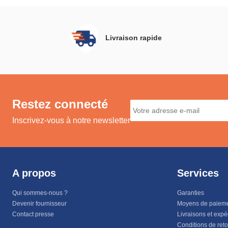
Livraison rapide
Restez connecté
Inscrivez-vous à notre newsletter
A propos
Services
Qui sommes-nous ?
Garanties
Devenir fournisseur
Moyens de paiem
Contact presse
Livraisons et expé
Conditions de ret