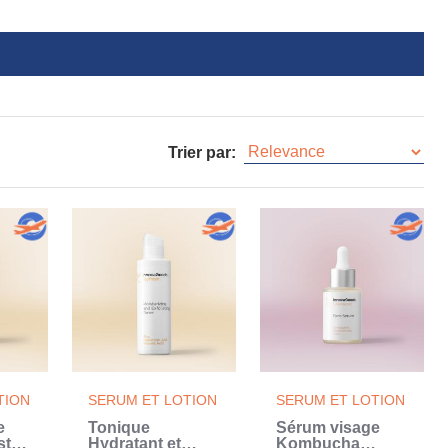
Trier par:
TION
SERUM ET LOTION
SERUM ET LOTION
e
Tonique
Sérum visage
st
Hydratant et
Kombucha