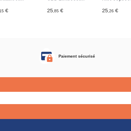
oliant pour le
InnovaGoods 30
InnovaGoods
sage CBD
ml
ml
€
25
€
25
€
15
,85
,26
fresh
novaGoods
 ml
Paiement sécurisé