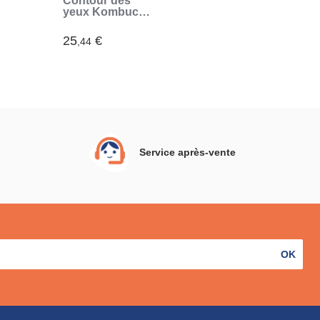
Contour des
yeux Kombucha
Vibeglow
 15
InnovaGoods 15
25
€
,44
ml
Service après-vente
OK