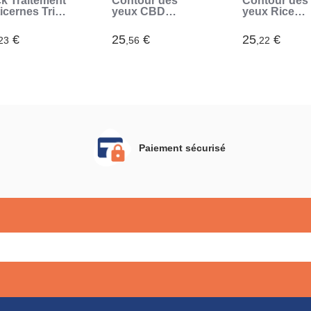
k Traitement
Contour des
Contour des
icernes Triple
yeux CBD
yeux Rice
ion
Zenglow
Joyglow
mbucha
InnovaGoods 15
InnovaGoods
€
25
€
25
€
23
,56
,22
novaGoods
ml
ml
Paiement sécurisé