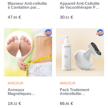
Masseur Anti-cellulite
Appareil Anti-Cellulite
à Cavitation par
de Vacuothérapie Pro
Ultrasons avec
InnovaGoods
Infrarouge et
47
€
30
€
,65
,61
Électrostimulation 3
en 1 CellyMax
InnovaGoods
MINCEUR
MINCEUR
Anneaux
Pack Traitement
Magnétiques
Anticellulite
Amincissants Magfit
Réducteur Rice
InnovaGoods 2
InnovaGoods
19
€
66
€
,32
,86
Unités