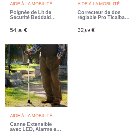
AIDE À LA MOBILITÉ
AIDE À LA MOBILITÉ
Poignée de Lit de
Correcteur de dos
Sécurité Beddaid
réglable Pro Ticalbak
InnovaGoods
InnovaGoods
54
€
32
€
,86
,69
AIDE À LA MOBILITÉ
Canne Extensible
avec LED, Alarme et
Poignée Mécanique
Hannde InnovaGoods