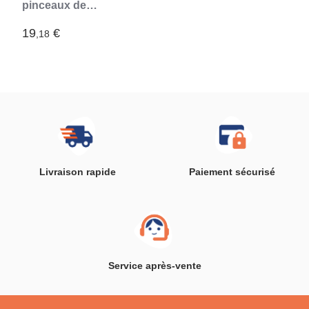
pinceaux de
maquillage Heart
InnovaGoods
19
€
,18
Livraison rapide
Paiement sécurisé
Service après-vente