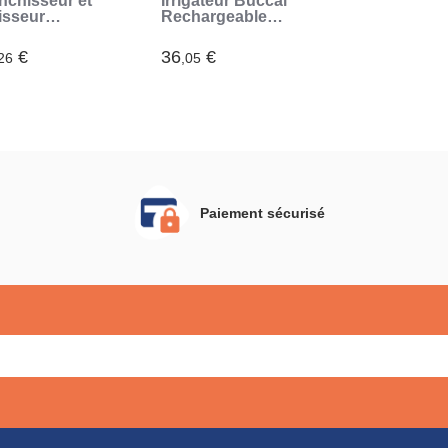
nchisseur et
Irrigateur Buccal
isseur
Rechargeable
taire
Portable Denter
rlsher
InnovaGoods
€
36
€
26
,05
novaGoods
Paiement sécurisé