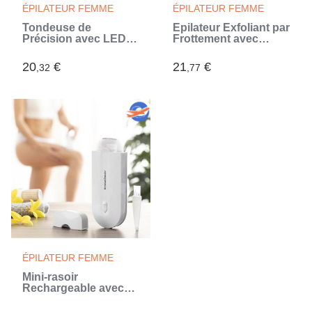
ÉPILATEUR FEMME
ÉPILATEUR FEMME
Tondeuse de
Épilateur Exfoliant par
Précision avec LED
Frottement avec
pour Poils du Visage
Nanocristaux Frepil
InnovaGoods
InnovaGoods
20
€
21
€
,32
,77
ÉPILATEUR FEMME
Mini-rasoir
Rechargeable avec
Voyant LED Epiluch
InnovaGoods