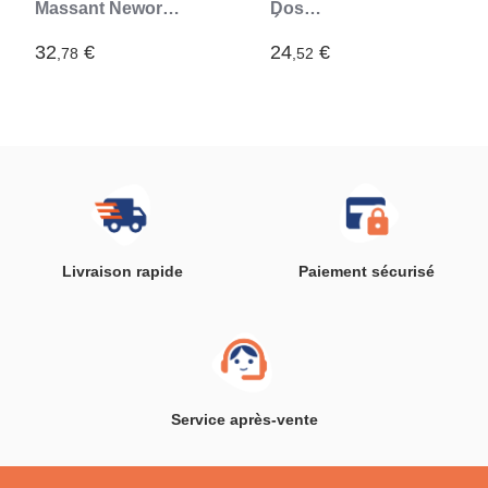
Massant Newor
Dos
InnovaGoods
Électromagnétique
Calmagner
32
€
24
€
,78
,52
InnovaGoods
Livraison rapide
Paiement sécurisé
Service après-vente