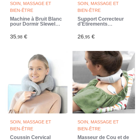
SOIN, MASSAGE ET
SOIN, MASSAGE ET
BIEN-ÊTRE
BIEN-ÊTRE
Machine à Bruit Blanc
Support Correcteur
pour Dormir Slewel
d'Étirements
InnovaGoods
Lombaire avec Points
de Pression et
35
€
26
€
,98
,95
Magnétiques Lumport
InnovaGoods
SOIN, MASSAGE ET
SOIN, MASSAGE ET
BIEN-ÊTRE
BIEN-ÊTRE
Coussin Cervical
Masseur de Cou et de