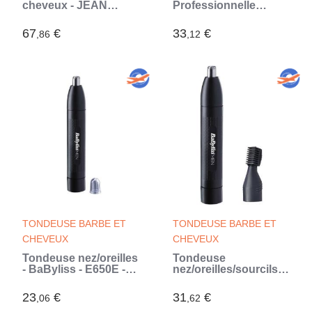
cheveux - JEAN
Professionnelle
LOUIS DAVID - Digital
Rechargeable avec
Clipper - 25 Hauteurs
Accessoires Triher
67
€
33
€
,86
,12
de Coupe - Batterie
InnovaGoods
Lithium Ion - Grande
Autonomie (Gris)
TONDEUSE BARBE ET
TONDEUSE BARBE ET
CHEVEUX
CHEVEUX
Tondeuse nez/oreilles
Tondeuse
- BaByliss - E650E -
nez/oreilles/sourcils -
coupe rapide et sûre -
BaByliss - E652E -
tete amovible lavable
Lame en acier
23
€
31
€
,06
,62
sous l'eau (Noir)
inoxydable -