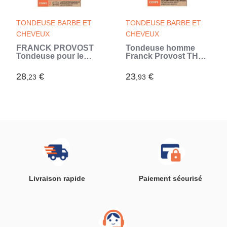
TONDEUSE BARBE ET
TONDEUSE BARBE ET
CHEVEUX
CHEVEUX
FRANCK PROVOST
Tondeuse homme
Tondeuse pour le
Franck Provost THE
corps a pile FPH-005
BARB'XPERT 0579
0581
Nez et oreilles (Noir)
28
€
23
€
,23
,93
Livraison rapide
Paiement sécurisé