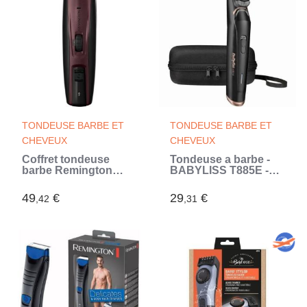
TONDEUSE BARBE ET
TONDEUSE BARBE ET
CHEVEUX
CHEVEUX
Coffret tondeuse
Tondeuse a barbe -
barbe Remington
BABYLISS T885E -
MB4047 sans fil,
Lames 34 mm en
étanche lames
acier inoxydable - 24
49
€
29
€
,42
,31
revetement titanium 9
hauteurs de coupe
guides de coupe
(Noir)
trousse incluse (Noir)