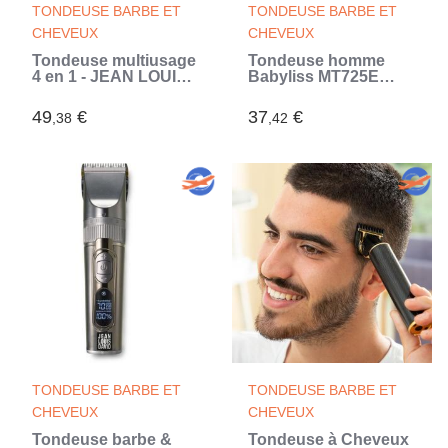
TONDEUSE BARBE ET
TONDEUSE BARBE ET
CHEVEUX
CHEVEUX
Tondeuse multiusage
Tondeuse homme
4 en 1 - JEAN LOUIS
Babyliss MT725E
DAVID - Infinite Styler
(Noir)
- Barbe, Contours,
49
€
37
€
,38
,42
Précision, Nez
&Oreilles - Batterie
Lithium-Ion (Noir)
TONDEUSE BARBE ET
TONDEUSE BARBE ET
CHEVEUX
CHEVEUX
Tondeuse barbe &
Tondeuse à Cheveux