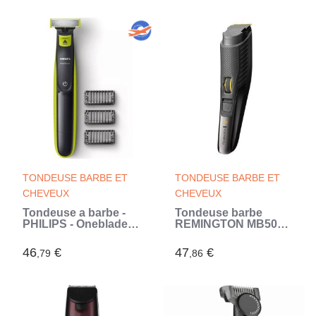
Fonctionnement sans
fil (Noir)
TONDEUSE BARBE ET
TONDEUSE BARBE ET
CHEVEUX
CHEVEUX
Tondeuse a barbe -
Tondeuse barbe
PHILIPS - Oneblade
REMINGTON MB5000
QP2724/10 - 3
B5 Style Series sans
attaches (1 / 3 / 5 mm)
fil étanche 17
46
€
47
€
,79
,86
incluses sans fil
longueurs de coupe
rechargeable - Vert /
jusqu'a 60 mn
Noir (Vert)
d'autonomie (Noir)