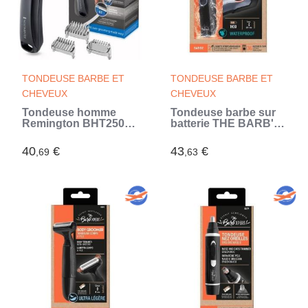
TONDEUSE BARBE ET
TONDEUSE BARBE ET
CHEVEUX
CHEVEUX
Tondeuse homme
Tondeuse barbe sur
Remington BHT250
batterie THE BARB'
(Noir)
XPERT 6042 - Batterie
Lithium - 19 hauteurs
40
€
43
€
,69
,63
de coupe - Autonomie
1h 30 - Indicateur LED