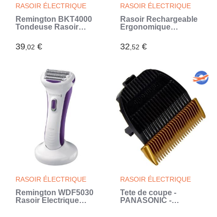
RASOIR ÉLECTRIQUE
RASOIR ÉLECTRIQUE
Remington BKT4000
Rasoir Rechargeable
Tondeuse Rasoir
Ergonomique
Corps Maillot Femme
Multifonction 5 en 1
Smooth Silky Etanche
Shavestyler
39
€
32
€
,02
,52
(Violet)
InnovaGoods
RASOIR ÉLECTRIQUE
RASOIR ÉLECTRIQUE
Remington WDF5030
Tete de coupe -
Rasoir Electrique
PANASONIC -
Femme Smooth Silky
Nouvelle génération
Etanche
2.0 - Genre: Mixte -