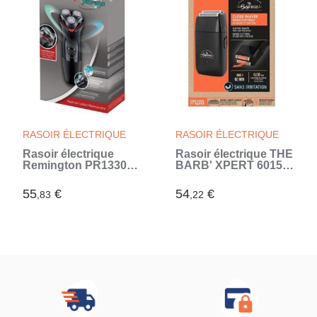
RASOIR ÉLECTRIQUE
RASOIR ÉLECTRIQUE
Rasoir électrique
Rasoir électrique THE
Remington PR1330
BARB' XPERT 6015 -
PowerSeries (Noir)
Dégradés et finitions
doubles - Lames
55
€
54
€
,83
,22
flexibles et moteur
puissant - Sans
irritation