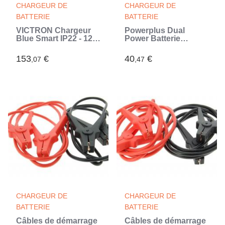
CHARGEUR DE
CHARGEUR DE
BATTERIE
BATTERIE
VICTRON Chargeur
Powerplus Dual
Blue Smart IP22 - 12V
Power Batterie
- 20A - 1 Sortie
POWDP9021, 20V,
Capacité de
153
€
40
€
,07
,47
2000mAh,
Technologie de la
batterie Li-on, Outils
20 V uniquement
(Orange)
CHARGEUR DE
CHARGEUR DE
BATTERIE
BATTERIE
Câbles de démarrage
Câbles de démarrage