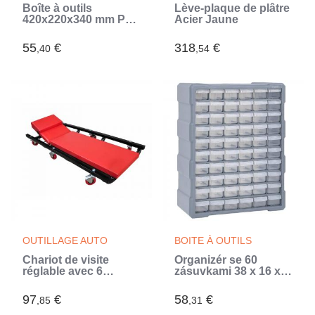
Boîte à outils
Lève-plaque de plâtre
420x220x340 mm PP
Acier Jaune
(Noir)
55
€
318
€
,40
,54
OUTILLAGE AUTO
BOITE À OUTILS
Chariot de visite
Organizér se 60
réglable avec 6
zásuvkami 38 x 16 x
roulettes (Noir)
47,5 cm (Gris)
97
€
58
€
,85
,31