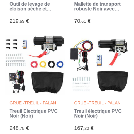
Outil de levage de
Mallette de transport
cloison sèche et
robuste Noir avec
plaque de plâtre
mousse 35 Litres
(Noir)
219
€
70
€
,69
,61
GRUE -TREUIL - PALAN
GRUE -TREUIL - PALAN
Treuil Électrique PVC
Treuil électrique PVC
Noir (Noir)
Noir (Noir)
248
€
167
€
,75
,20