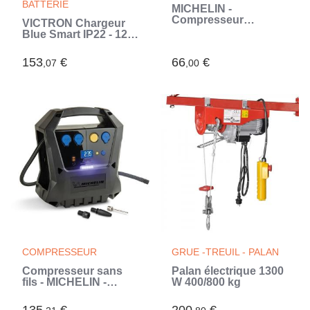
BATTERIE
MICHELIN -
Compresseur
VICTRON Chargeur
programmable - 12V -
Blue Smart IP22 - 12V
7 bars (Noir)
- 20A - 1 Sortie
153
€
66
€
,07
,00
COMPRESSEUR
GRUE -TREUIL - PALAN
Compresseur sans
Palan électrique 1300
fils - MICHELIN -
W 400/800 kg
Batterie 12V 7,2Ah
2100mA - voiture