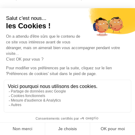
CHANDELLE
BOITE À OUTILS
Chandelles de
Boîtes de rangement
stabilisation en fonte
3 pcs Noir Aluminium
d'aluminium
(Noir)
35
€
222
€
,14
,72