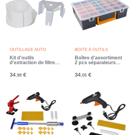
OUTILLAGE AUTO
BOITE À OUTILS
Kit d'outils
Boîtes d'assortiment
d'extraction de filtre à
2 pcs séparateurs
carburant pour Opel
amovibles
(Argent)
360x250x85 mm (Noir)
34
€
34
€
,98
,05