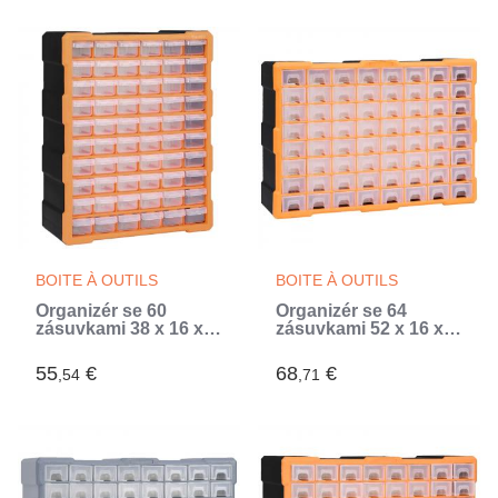
BOITE À OUTILS
BOITE À OUTILS
Organizér se 60
Organizér se 64
zásuvkami 38 x 16 x
zásuvkami 52 x 16 x
47,5 cm
37,5 cm
55
€
68
€
,54
,71