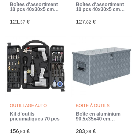
Boîtes d'assortiment
Boîtes d'assortiment
10 pcs 40x30x5 cm
10 pcs 40x30x5 cm
Polypropylène
Polypropylène
121
€
127
€
,37
,82
OUTILLAGE AUTO
BOITE À OUTILS
Kit d'outils
Boîte en aluminium
pneumatiques 70 pcs
90,5x35x40 cm
Argenté (Argent)
156
€
283
€
,50
,38