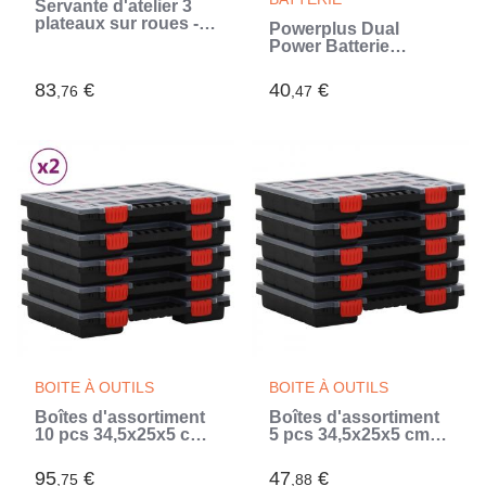
Servante d'atelier 3
plateaux sur roues -
Powerplus Dual
DOMAC - Rouge
Power Batterie
(Rouge)
POWDP9021, 20V,
Capacité de
83
€
40
€
,76
,47
2000mAh,
Technologie de la
batterie Li-on, Outils
20 V uniquement
(Orange)
BOITE À OUTILS
BOITE À OUTILS
Boîtes d'assortiment
Boîtes d'assortiment
10 pcs 34,5x25x5 cm
5 pcs 34,5x25x5 cm
Polypropylène
Polypropylène
95
€
47
€
,75
,88