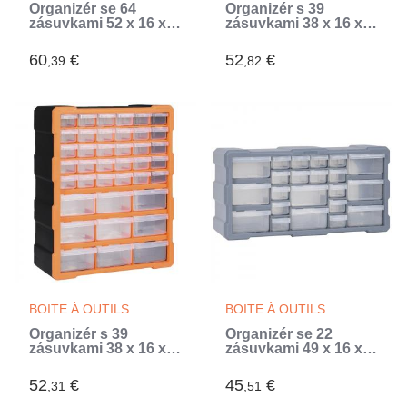
Organizér se 64
Organizér s 39
zásuvkami 52 x 16 x
zásuvkami 38 x 16 x
37,5 cm (Gris)
47 cm (Gris)
60
€
52
€
,39
,82
BOITE À OUTILS
BOITE À OUTILS
Organizér s 39
Organizér se 22
zásuvkami 38 x 16 x
zásuvkami 49 x 16 x
47 cm
25,5 cm (Gris)
52
€
45
€
,31
,51