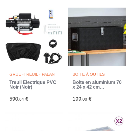
GRUE -TREUIL - PALAN
BOITE À OUTILS
Treuil Électrique PVC
Boîte en aluminium 70
Noir (Noir)
x 24 x 42 cm
Trapézoïdal Argenté
(Argent)
590
€
199
€
,84
,08