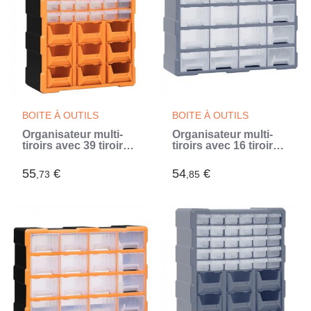
BOITE À OUTILS
BOITE À OUTILS
Organisateur multi-
Organisateur multi-
tiroirs avec 39 tiroirs
tiroirs avec 16 tiroirs
38x16x47 cm
centraux 52x16x37
cm (Gris)
55
€
54
€
,73
,85