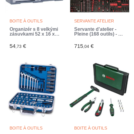
BOITE À OUTILS
SERVANTE ATELIER
Organizér s 8 velkými
Servante d'atelier -
zásuvkami 52 x 16 x
Pleine (168 outils) - 7
37 cm (Gris)
tiroirs - DEFPRO -
Acier - Rouge
54
€
715
€
,73
,04
(Rouge)
BOITE À OUTILS
BOITE À OUTILS