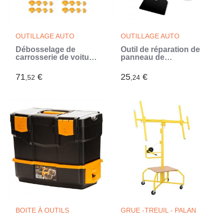
OUTILLAGE AUTO
OUTILLAGE AUTO
Débosselage de
Outil de réparation de
carrosserie de voiture
panneau de
réparation de
carrosserie pour
panneau de voiture
voiture (Multicouleur)
71
€
25
€
,52
,24
(Noir)
BOITE À OUTILS
GRUE -TREUIL - PALAN