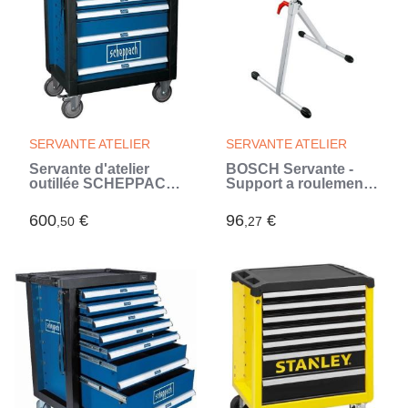
SERVANTE ATELIER
SERVANTE ATELIER
Servante d'atelier
BOSCH Servante -
outillée SCHEPPACH
Support a roulements
- TW1000 - 7 tiroirs -
PTA 1000
263 pcs (servante
600
€
96
€
,50
,27
incluse) (Bleu)