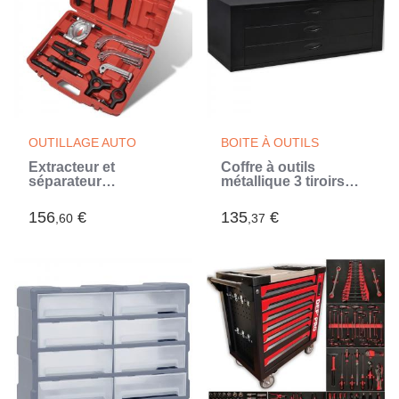
OUTILLAGE AUTO
BOITE À OUTILS
Extracteur et
Coffre à outils
séparateur
métallique 3 tiroirs
hydraulique 25 pcs
Noir (Noir)
(Gris)
156
€
135
€
,60
,37