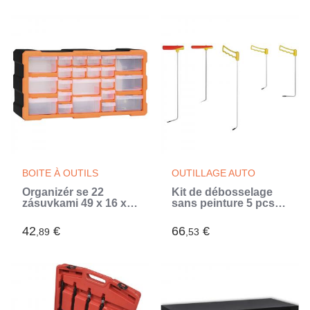
BOITE À OUTILS
OUTILLAGE AUTO
Organizér se 22
Kit de débosselage
zásuvkami 49 x 16 x
sans peinture 5 pcs
25,5 cm
Acier à ressorts
(Argent)
42
€
66
€
,89
,53