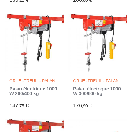
135
€
200
€
,21
,80
jusqu'a 3.45 bars vélo
jusqu'a 6.90 bars.
(Noir)
GRUE -TREUIL - PALAN
GRUE -TREUIL - PALAN
Palan électrique 1000
Palan électrique 1000
W 200/400 kg
W 300/600 kg
147
€
176
€
,75
,90