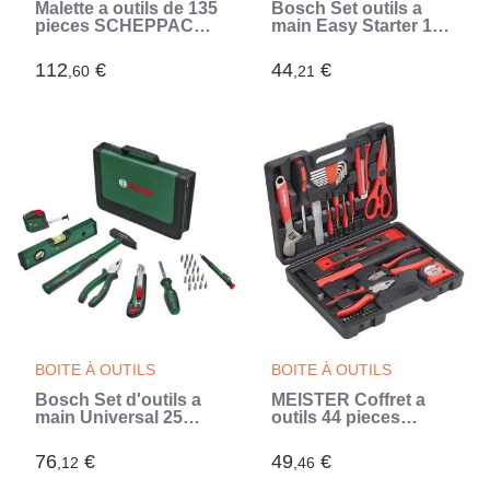
Malette a outils de 135
Bosch Set outils a
pieces SCHEPPACH -
main Easy Starter 14
TB170 - Outils en
pieces (Noir)
acier chrome
112
€
44
€
,60
,21
vanadium - Mallette
verrouillable (Bleu)
BOITE À OUTILS
BOITE À OUTILS
Bosch Set d'outils a
MEISTER Coffret a
main Universal 25
outils 44 pieces
pieces (Noir)
(Rouge)
76
€
49
€
,12
,46