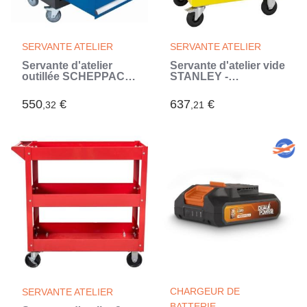
SERVANTE ATELIER
SERVANTE ATELIER
Servante d'atelier
Servante d'atelier vide
outillée SCHEPPACH
STANLEY -
- TW1100 - 7 tiroirs -
STST74306-1 - 7
70 pcs (servante
tiroirs - Fabrication
550
€
637
€
,32
,21
incluse) (Bleu)
française - Charge
max 300 kg (Jaune)
CHARGEUR DE
SERVANTE ATELIER
BATTERIE