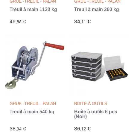
GRUE -TREUIL - PALAN
GRUE -TREUIL - PALAN
Treuil à main 1130 kg
Treuil à main 360 kg
49
€
34
€
,88
,11
GRUE -TREUIL - PALAN
BOITE À OUTILS
Treuil à main 540 kg
Boîte à outils 6 pcs
(Noir)
38
€
86
€
,94
,12