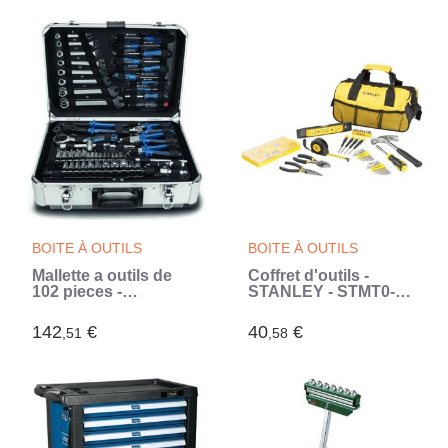
BOITE À OUTILS
BOITE À OUTILS
Mallette a outils de
Coffret d'outils -
102 pieces -
STANLEY - STMT0-
SCHEPPACH - TB150
74101 - 38 pieces -
- Outils en acier
Métal - Noir (Jaune)
142
€
40
€
,51
,58
chrome vanadium -
Mallette en aluminium,
verrouillable (Gris)