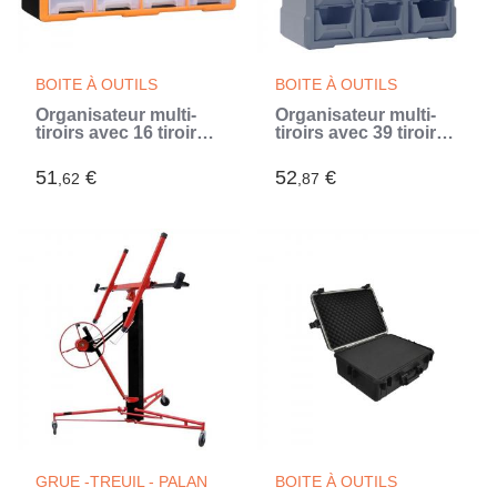
BOITE À OUTILS
BOITE À OUTILS
Organisateur multi-
Organisateur multi-
tiroirs avec 16 tiroirs
tiroirs avec 39 tiroirs
centraux 52x16x37
38x16x47 cm (Gris)
cm
51
€
52
€
,62
,87
GRUE -TREUIL - PALAN
BOITE À OUTILS