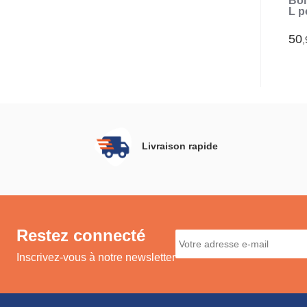
Boî
L p
cas
50
,
Livraison rapide
Restez connecté
Inscrivez-vous à notre newsletter