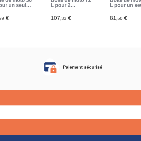
te de moto 36
Boîte de moto 72
Boîte de mot
our un seul
L pour 2
L pour un se
que (Noir)
casques (Noir)
casque (Noir
€
107
€
81
€
99
,33
,50
Paiement sécurisé