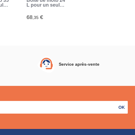
o 35
Boîte de moto 24
ul
L pour un seul
)
casque (Noir)
68
€
,35
Service après-vente
OK