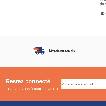
Hou
de 
chi
137
46
,
Livraison rapide
Restez connecté
Inscrivez-vous à notre newsletter