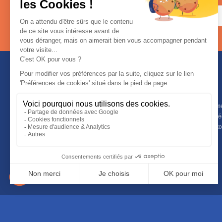
Restez connecté
Inscrivez-vous à notre newsletter
A propos
Services
Qui sommes-nous ?
Garanties
Devenir fournisseur
Moyens de paiem
Contact presse
Livraisons et expé
Conditions de ret
Recrutement