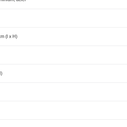
m (l x H)
H)