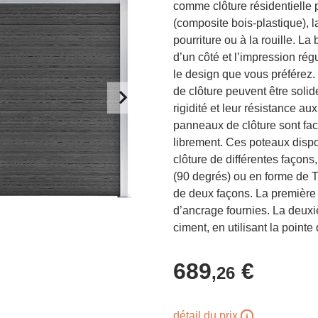
comme clôture résidentielle 
(composite bois-plastique), la
pourriture ou à la rouille. La
d’un côté et l’impression régu
le design que vous préférez.
de clôture peuvent être soli
rigidité et leur résistance a
panneaux de clôture sont faci
librement. Ces poteaux dispo
clôture de différentes façons
(90 degrés) ou en forme de T.
de deux façons. La première c
d’ancrage fournies. La deux
ciment, en utilisant la pointe 
689
€
,26
détail du prix