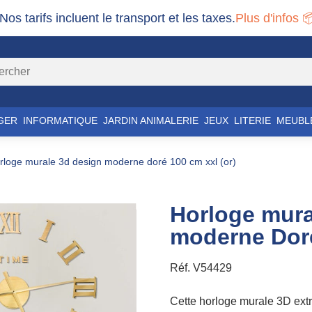
 Nos tarifs incluent le transport et les taxes.
Plus d'infos 
GER
INFORMATIQUE
JARDIN ANIMALERIE
JEUX
LITERIE
MEUBL
orloge murale 3d design moderne doré 100 cm xxl (or)
Horloge mura
moderne Doré
Réf.
V54429
Cette horloge murale 3D extr