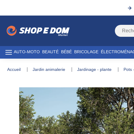
✈️
AUTO-MOTO
BEAUTÉ
BÉBÉ
BRICOLAGE
ÉLECTROMÉNA
accueil
jardin animalerie
jardinage - plante
pots