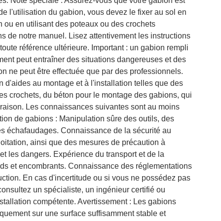
s. Note spéciale : Assurez-vous que votre gabion est
e l'utilisation du gabion, vous devez le fixer au sol en
n ou en utilisant des poteaux ou des crochets
s de notre manuel. Lisez attentivement les instructions
oute référence ultérieure. Important : un gabion rempli
ement peut entraîner des situations dangereuses et des
ion ne peut être effectuée que par des professionnels.
d'aides au montage et à l'installation telles que des
des crochets, du béton pour le montage des gabions, qui
ivraison. Les connaissances suivantes sont au moins
tion de gabions : Manipulation sûre des outils, des
es échafaudages. Connaissance de la sécurité au
xploitation, ainsi que des mesures de précaution à
et les dangers. Expérience du transport et de la
rds et encombrants. Connaissance des réglementations
uction. En cas d'incertitude ou si vous ne possédez pas
consultez un spécialiste, un ingénieur certifié ou
nstallation compétente. Avertissement : Les gabions
iquement sur une surface suffisamment stable et