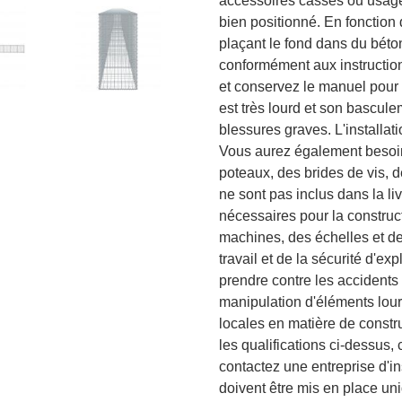
accessoires cassés ou usagé
bien positionné. En fonction d
plaçant le fond dans du béto
conformément aux instruction
et conservez le manuel pour t
est très lourd et son bascul
blessures graves. L'installat
Vous aurez également besoin 
poteaux, des brides de vis, 
ne sont pas inclus dans la l
nécessaires pour la construc
machines, des échelles et d
travail et de la sécurité d'e
prendre contre les accidents 
manipulation d'éléments lou
locales en matière de constr
les qualifications ci-dessus, 
contactez une entreprise d'i
doivent être mis en place un