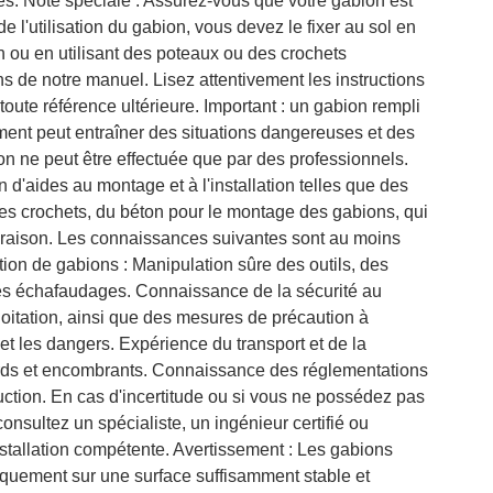
s. Note spéciale : Assurez-vous que votre gabion est
e l'utilisation du gabion, vous devez le fixer au sol en
n ou en utilisant des poteaux ou des crochets
s de notre manuel. Lisez attentivement les instructions
oute référence ultérieure. Important : un gabion rempli
ement peut entraîner des situations dangereuses et des
ion ne peut être effectuée que par des professionnels.
d'aides au montage et à l'installation telles que des
des crochets, du béton pour le montage des gabions, qui
ivraison. Les connaissances suivantes sont au moins
tion de gabions : Manipulation sûre des outils, des
es échafaudages. Connaissance de la sécurité au
xploitation, ainsi que des mesures de précaution à
et les dangers. Expérience du transport et de la
rds et encombrants. Connaissance des réglementations
uction. En cas d'incertitude ou si vous ne possédez pas
consultez un spécialiste, un ingénieur certifié ou
nstallation compétente. Avertissement : Les gabions
iquement sur une surface suffisamment stable et