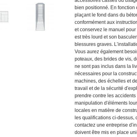
accessoires cassés ou usagé
bien positionné. En fonction d
plaçant le fond dans du béto
conformément aux instruction
et conservez le manuel pour t
est très lourd et son bascul
blessures graves. L'installat
Vous aurez également besoin 
poteaux, des brides de vis, 
ne sont pas inclus dans la l
nécessaires pour la construc
machines, des échelles et d
travail et de la sécurité d'e
prendre contre les accidents 
manipulation d'éléments lou
locales en matière de constr
les qualifications ci-dessus, 
contactez une entreprise d'i
doivent être mis en place un