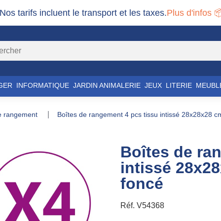
 Nos tarifs incluent le transport et les taxes.
Plus d'infos 
GER
INFORMATIQUE
JARDIN ANIMALERIE
JEUX
LITERIE
MEUBL
de rangement
boîtes de rangement 4 pcs tissu intissé 28x28x28 
Boîtes de ra
intissé 28x2
foncé
Réf.
V54368