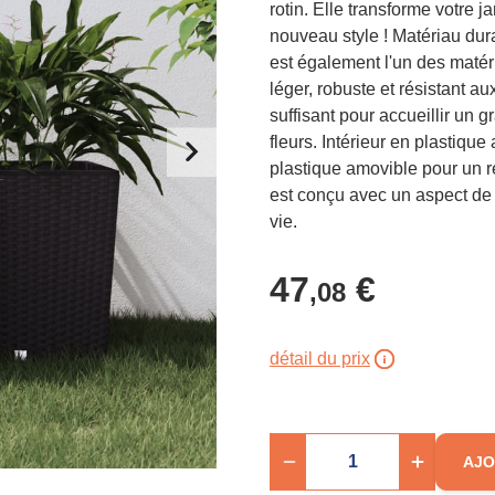
rotin. Elle transforme votre j
nouveau style ! Matériau dura
est également l'un des matéria
léger, robuste et résistant a
suffisant pour accueillir un
fleurs. Intérieur en plastique
plastique amovible pour un re
est conçu avec un aspect de 
vie.
47
€
,08
détail du prix
AJO