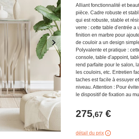
Alliant fonctionnalité et beau
pièce. Cadre robuste et stab
qui est robuste, stable et rés
verre : cette table d'entrée 
finition en marbre pour ajout
de couloir a un design simpl
Polyvalente et pratique : cet
console, table d'appoint, tab
rend parfaite pour le salon, 
les couloirs, etc. Entretien f
taches est facile à essuyer e
niveau. Attention : Pour éviter
le dispositif de fixation au mu
275
€
,67
détail du prix