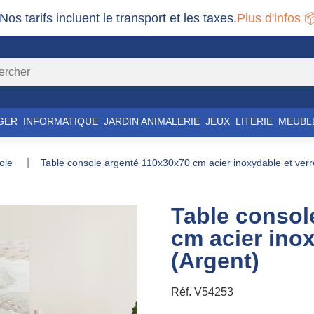
 Nos tarifs incluent le transport et les taxes.
Plus d'infos 
GER
INFORMATIQUE
JARDIN ANIMALERIE
JEUX
LITERIE
MEUBL
sole
table console argenté 110x30x70 cm acier inoxydable et verr
Table consol
cm acier inox
(Argent)
Réf.
V54253