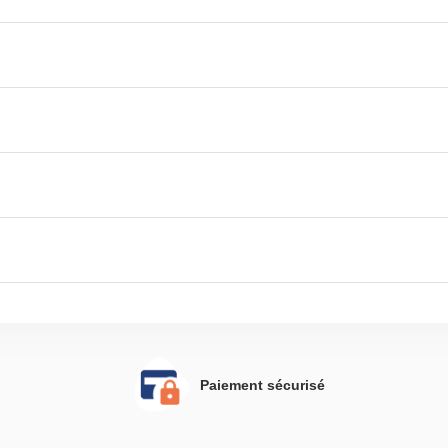
 d'empêcher vos meubles de
basculer
Paiement sécurisé