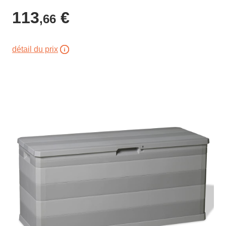
113
€
,66
détail du prix