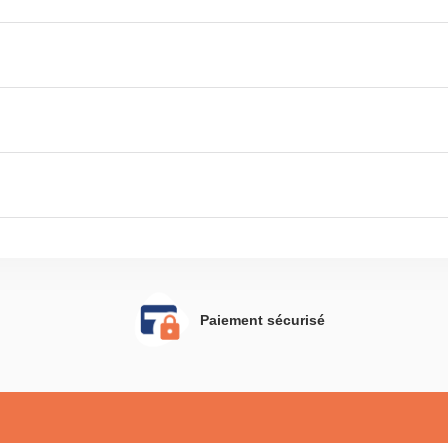
 d'empêcher vos meubles de
basculer
Paiement sécurisé