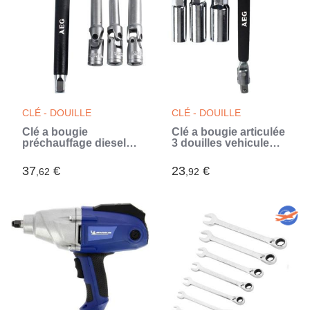
CLÉ - DOUILLE
CLÉ - DOUILLE
Clé a bougie
Clé a bougie articulée
préchauffage diesel 3
3 douilles vehicule
douilles 8-10-12mm -
essence : 14/16/21mm
AEG - taille standard
- AEG - antiglisse -
37
€
23
€
,62
,92
3/8 (Gris)
carré d'entraînement
et douilles 3/8 (Gris)