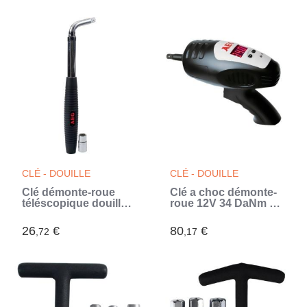
inoxydable HQ (Gris)
19mm - Acier au
chrome-vanadium
(Gris)
CLÉ - DOUILLE
CLÉ - DOUILLE
Clé démonte-roue
Clé a choc démonte-
téléscopique douille
roue 12V 34 DaNm 2
encliquable réversible
douilles : 17-19 21-23
17-19mm - AEG -
allume cigare ou
26
€
80
€
,72
,17
Longeur repliée :
batterie - AEG - Carré
36cm Longueur
standard ½''
déployée : 54,5cm
(Gris)