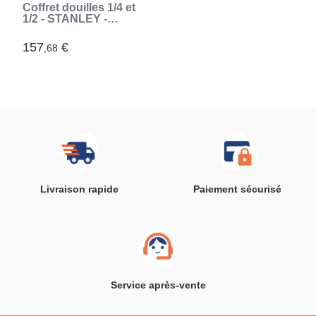
Coffret douilles 1/4 et
1/2 - STANLEY -
FMMT82826-1 -
cliquet et rallonge
157
€
,68
FATMAX - jeu de 81
pieces (Gris)
Livraison rapide
Paiement sécurisé
Service après-vente