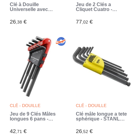
Clé à Douille
Jeu de 2 Clés a
Universelle avec
Cliquet Cuatro -
Accessoires
FACOM - 64C.J2PB -
Uniscrew
8-19 mm - Argent
26
€
77
€
,38
,02
InnovaGoods
(Gris)
CLÉ - DOUILLE
CLÉ - DOUILLE
Jeu de 9 Clés Mâles
Clé mâle longue a tete
longues 6 pans -
sphérique - STANLEY
FACOM -
- 1-13-976 - jeu de 9
83H.JP9APB (Livré
pieces avec étui (Noir)
42
€
26
€
,71
,52
avec support de