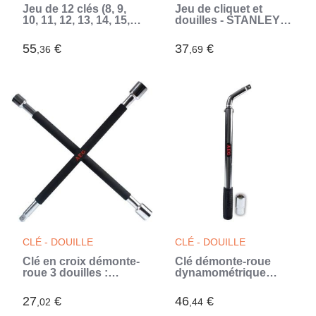
Jeu de 12 clés (8, 9,
Jeu de cliquet et
10, 11, 12, 13, 14, 15,
douilles - STANLEY -
16, 17, 19, 22 mm) -
STMT82666-0 - cliquet
RYOBI - Angle de
72 dents 1/4' + 10
55
€
37
€
,36
,69
reprise 15° -
douilles 12 pans de
Compatible avec
5,5 a 14 mm (Gris)
Ryobi LINK (Vert)
CLÉ - DOUILLE
CLÉ - DOUILLE
Clé en croix démonte-
Clé démonte-roue
roue 3 douilles :
dynamométrique
17/19/21mm et carré
préréglée a 100N/m -
1/2 - AEG - mousse
AEG - Douille
27
€
46
€
,02
,44
antiglisse - Acier
réversible de 17 et