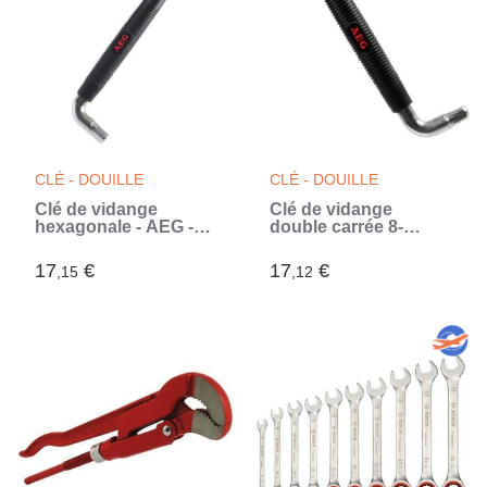
CLÉ - DOUILLE
CLÉ - DOUILLE
Clé de vidange
Clé de vidange
hexagonale - AEG -
double carrée 8-
double hexagone 8-
10mm - AEG -
12mm - poignée
Poignée
17
€
17
€
,15
,12
ergonomique
ergonomique
antiglisse (Gris)
antiglisse revetue
caoutchouc. (Gris)