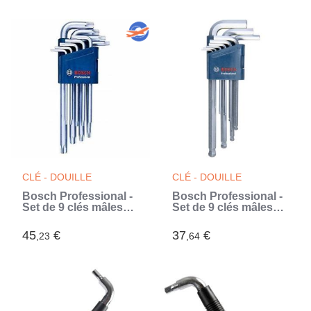
rangement)
CLÉ - DOUILLE
CLÉ - DOUILLE
Bosch Professional -
Bosch Professional -
Set de 9 clés mâles
Set de 9 clés mâles
pour vis Torx (Blanc)
pour vis a six pans
creux
45
€
37
€
,23
,64