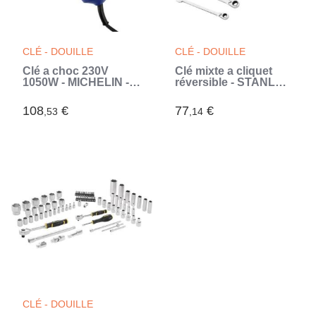
CLÉ - DOUILLE
CLÉ - DOUILLE
Clé a choc 230V
Clé mixte a cliquet
1050W - MICHELIN -
réversible - STANLEY
visseuse /
FATMAX -
déboulonneuse -
FMMT82848-0 - jeu de
108
€
77
€
,53
,14
2200 t/min - Couple :
7 pieces - 8 a 19 mm
150-350Nm (horaire) ,
(Gris)
500Nm (anti-horaire)
(Bleu)
CLÉ - DOUILLE