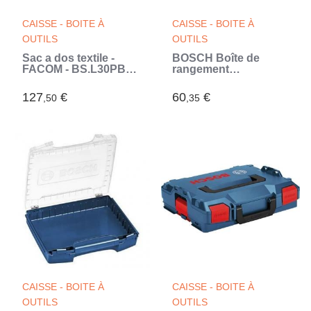
CAISSE - BOITE À
CAISSE - BOITE À
OUTILS
OUTILS
Sac a dos textile -
BOSCH Boîte de
FACOM - BS.L30PB -
rangement
Confort optimal -
SystemBox - Taille M
Rangement
(Vert)
127
€
60
€
,50
,35
polyvalent -
Waterproof (Noir)
CAISSE - BOITE À
CAISSE - BOITE À
OUTILS
OUTILS