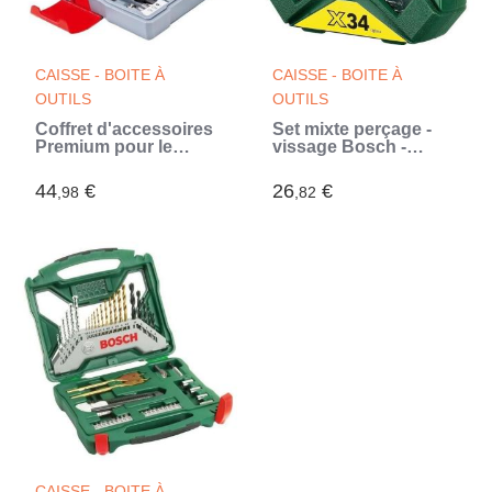
CAISSE - BOITE À
CAISSE - BOITE À
OUTILS
OUTILS
Coffret d'accessoires
Set mixte perçage -
Premium pour le
vissage Bosch -
perçage et le vissage
Coffret X-Line Classic
(49 pcs) - BOSCH
de forets et
44
€
26
€
,98
,82
(Blanc)
d'embouts de
vissage, 34 pieces
CAISSE - BOITE À