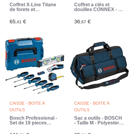
Coffret X-Line Titane
Coffret a clés et
de forets et
douilles CONNEX - 52
d'embouts de vissage
pieces - Chrome-
Bosch - 100 pieces
vanadium (Rouge)
65
€
36
€
,41
,67
(Gris)
CAISSE - BOITE À
CAISSE - BOITE À
OUTILS
OUTILS
Bosch Professional -
Sac a outils - BOSCH
Set de 19 pieces
- Taille M - Polyester
tournevis
résistant - 3
compartiments -