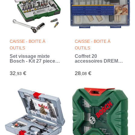
CAISSE - BOITE À
CAISSE - BOITE À
OUTILS
OUTILS
Set vissage mixte
Coffret 20
Bosch - Kit 27 pieces,
accessoires DREMEL
Assortiment
684 (Coffret de
d'Embouts de
nettoyage et
32
€
28
€
,93
,08
Vissage avec Cliquet
polissage pour Outils
(Vert)
multi-usages)