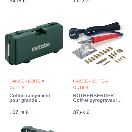
34
€
112
€
,18
,92
CAISSE - BOITE À
CAISSE - BOITE À
OUTILS
OUTILS
Coffret rangement
ROTHENBERGER
pour grande
Coffret pyrograveur
Meuleuse - METABO -
complet - Rouge
Accessoires
(Rouge)
107
€
37
€
,28
,63
meuleuse (Vert)