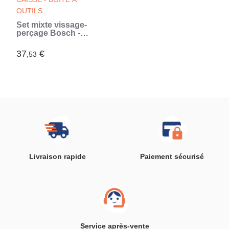
OUTILS
Set mixte vissage-
perçage Bosch -
Coffret X-Line Titane
de forets et
37
€
,53
d'embouts de
vissage, 50 pieces
(Vert)
Livraison rapide
Paiement sécurisé
Service après-vente