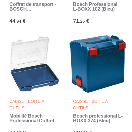
Coffret de transport -
Bosch Professional
BOSCH
L-BOXX 102 (Bleu)
PROFESSIONAL - i-
Boxx 72 - Transparent
44
€
71
€
,94
,26
- Synthétique ABS -
Flexible (Bleu)
CAISSE - BOITE À
CAISSE - BOITE À
OUTILS
OUTILS
Mobilité Bosch
Bosch professional L-
Professional Coffret
BOXX 374 (Bleu)
de transport i-Boxx 53
- 1600A001RV (Bleu)