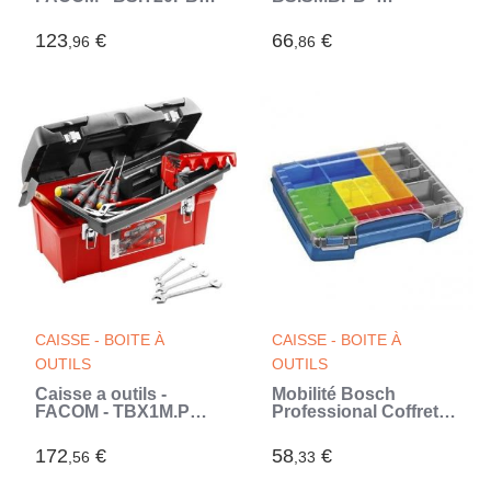
PROPAG (Noir)
Résistant - Pratique -
Confortable (Noir)
123
€
66
€
,96
,86
CAISSE - BOITE À
CAISSE - BOITE À
OUTILS
OUTILS
Caisse a outils -
Mobilité Bosch
FACOM - TBX1M.PB +
Professional Coffret
20 outils - 5 Tournevis
de transport i-Boxx
Protwist + 9 Clés
72, avec 10 casiers
172
€
58
€
,56
,33
mâles + 4 Clés a
colorés - 1600A001S8
fourche + Marteau