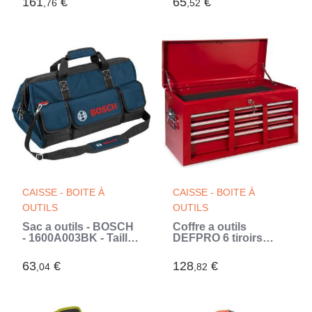
161
€
65
€
,76
,52
Acces facile (Bleu)
CAISSE - BOITE À
CAISSE - BOITE À
OUTILS
OUTILS
Sac a outils - BOSCH
Coffre a outils
- 1600A003BK - Taille
DEFPRO 6 tiroirs
L - Polyvalent -
avec trappe (Rouge)
Spacieux - Souple
63
€
128
€
,04
,82
(Bleu)