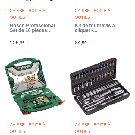
CAISSE - BOITE À
CAISSE - BOITE À
OUTILS
OUTILS
Bosch Professional -
Kit de tournevis a
Set de 16 pieces
cliquet -
pinces
BLACK+DECKER -
A7062-XJ - avec 39
158
€
24
€
,66
,50
accessoires
CAISSE - BOITE À
CAISSE - BOITE À
OUTILS
OUTILS