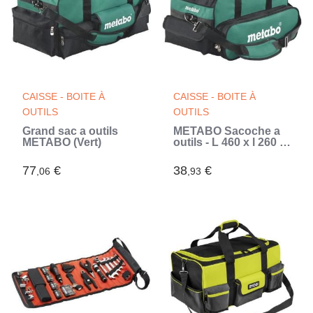
CAISSE - BOITE À
CAISSE - BOITE À
OUTILS
OUTILS
Grand sac a outils
METABO Sacoche a
METABO (Vert)
outils - L 460 x l 260 x
H 280 mm
77
€
38
€
,06
,93