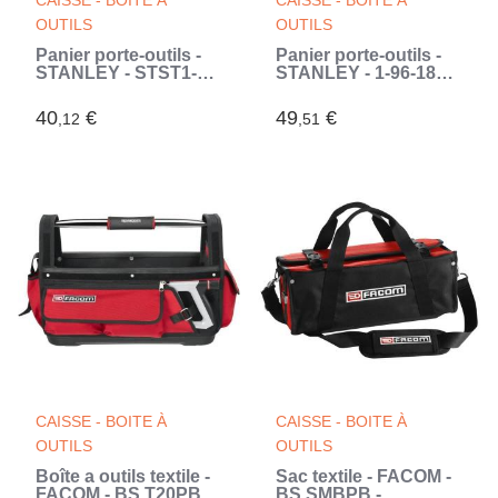
CAISSE - BOITE À
CAISSE - BOITE À
OUTILS
OUTILS
Panier porte-outils -
Panier porte-outils -
STANLEY - STST1-
STANLEY - 1-96-182 -
70718 - 30cm (Noir)
40 cm (Noir)
40
€
49
€
,12
,51
CAISSE - BOITE À
CAISSE - BOITE À
OUTILS
OUTILS
Boîte a outils textile -
Sac textile - FACOM -
FACOM - BS.T20PB -
BS.SMBPB -