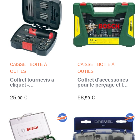
CAISSE - BOITE À
CAISSE - BOITE À
OUTILS
OUTILS
Coffret tournevis a
Coffret d'accessoires
cliquet -
pour le perçage et le
BLACK+DECKER -
vissage V-Line (91
A7175-XJ - 43 pieces -
pcs) - BOSCH
25
€
58
€
,90
,59
embouts, douilles
(Noir)