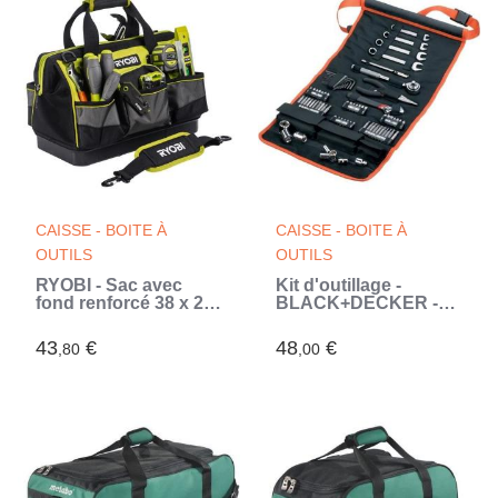
CAISSE - BOITE À
CAISSE - BOITE À
OUTILS
OUTILS
RYOBI - Sac avec
Kit d'outillage -
fond renforcé 38 x 29
BLACK+DECKER -
x 20,5 cm pour 1 ou 2
A7063-QZ - 77 pieces
outils - RSSSTB1
- embouts, clés,
43
€
48
€
,80
,00
(Vert)
douilles (Noir)