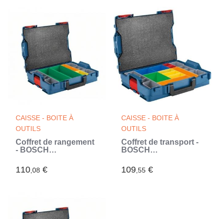
rivoir + Pince (Rouge)
CAISSE - BOITE À
CAISSE - BOITE À
OUTILS
OUTILS
Coffret de rangement
Coffret de transport -
- BOSCH
BOSCH
PROFESSIONAL - L-
PROFESSIONAL - L-
BOXX 102 - 6 casiers -
BOXX 102 - 12 casiers
110
€
109
€
,08
,55
ABS - 442 x 357 x 117
- Flexible - Compatible
mm (Bleu)
Sortimo (Bleu)