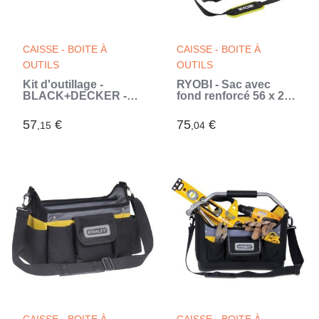
CAISSE - BOITE À
CAISSE - BOITE À
OUTILS
OUTILS
Kit d'outillage -
RYOBI - Sac avec
BLACK+DECKER -
fond renforcé 56 x 29
A7144-XJ - 76
x 30 cm pour 4 ou 5
accessoires -
outils - RSSLTB1
57
€
75
€
,15
,04
embouts, clés,
(Vert)
pinces, douilles (Noir)