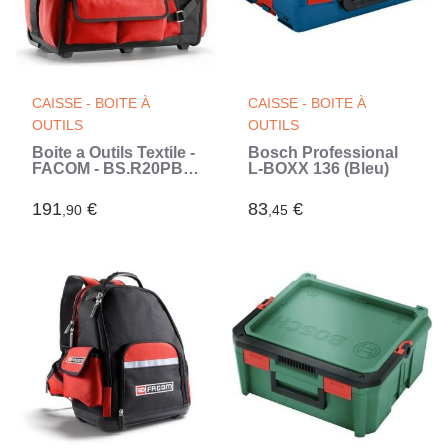
CAISSE - BOITE À
CAISSE - BOITE À
OUTILS
OUTILS
Boite a Outils Textile -
Bosch Professional
FACOM - BS.R20PB -
L-BOXX 136 (Bleu)
bi-matiere Probag 20
a Roulettes (Noir)
191
€
83
€
,90
,45