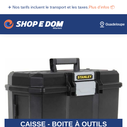
✈️ Nos tarifs incluent le transport et les taxes.
Plus d'infos 📦
Guadeloupe
CAISSE - BOITE À OUTILS