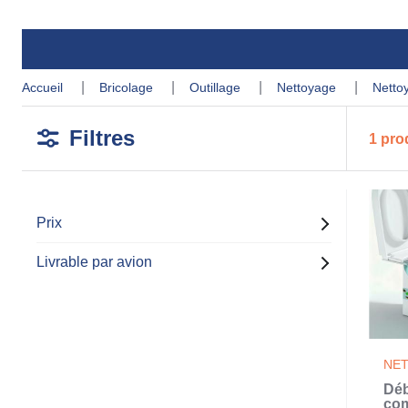
accueil
bricolage
outillage
nettoyage
netto
Filtres
1 pro
Prix
Livrable par avion
NE
Déb
com