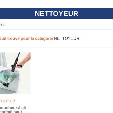
NETTOYEUR
yeur
duit trouvé pour la categorie
NETTOYEUR
TTOYEUR
oucheur à air
primé haute